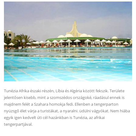
Tunézia Afrika északi részén, Líbia és Algéria között fekszik. Területe
jelentősen kisebb, mint a szomszédos országoké, ráadásul ennek is
majdnem felét a Szahara homokja fedi. Ellenben a tengerparton
nyüzsgő élet várja a turistákat, a nyaralni. üdülni vágyókat. Nem hiába
egyik igen kedvelt úti cél hazánkban is Tunézia, az afrikai
tengerpartjával.