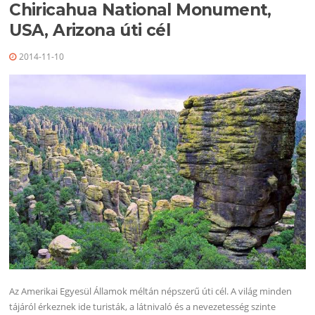
Chiricahua National Monument,
USA, Arizona úti cél
2014-11-10
Az Amerikai Egyesül Államok méltán népszerű úti cél. A világ minden
tájáról érkeznek ide turisták, a látnivaló és a nevezetesség szinte