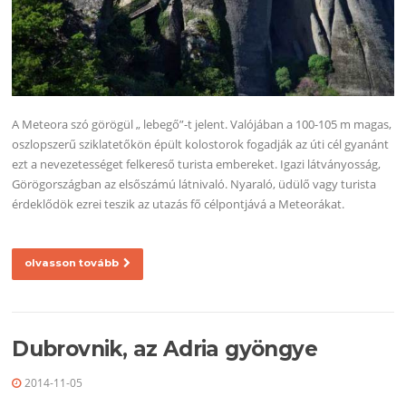
A Meteora szó görögül „ lebegő”-t jelent. Valójában a 100-105 m magas,
oszlopszerű sziklatetőkön épült kolostorok fogadják az úti cél gyanánt
ezt a nevezetességet felkereső turista embereket. Igazi látványosság,
Görögországban az elsőszámú látnivaló. Nyaraló, üdülő vagy turista
érdeklődök ezrei teszik az utazás fő célpontjává a Meteorákat.
olvasson tovább
Dubrovnik, az Adria gyöngye
2014-11-05