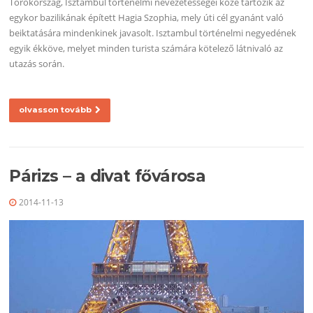
Törökország, Isztambul történelmi nevezetességei közé tartozik az
egykor bazilikának épített Hagia Szophia, mely úti cél gyanánt való
beiktatására mindenkinek javasolt. Isztambul történelmi negyedének
egyik ékköve, melyet minden turista számára kötelező látnivaló az
utazás során.
olvasson tovább
Párizs – a divat fővárosa
2014-11-13