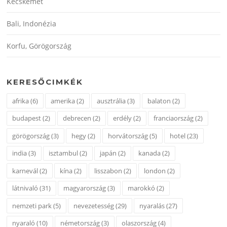
Kecskemét
Bali, Indonézia
Korfu, Görögország
KERESŐCIMKÉK
afrika
(6)
amerika
(2)
ausztrália
(3)
balaton
(2)
budapest
(2)
debrecen
(2)
erdély
(2)
franciaország
(2)
görögország
(3)
hegy
(2)
horvátország
(5)
hotel
(23)
india
(3)
isztambul
(2)
japán
(2)
kanada
(2)
karnevál
(2)
kína
(2)
lisszabon
(2)
london
(2)
látnivaló
(31)
magyarország
(3)
marokkó
(2)
nemzeti park
(5)
nevezetesség
(29)
nyaralás
(27)
nyaraló
(10)
németország
(3)
olaszország
(4)