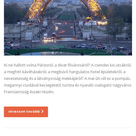
Ki ne hallott volna Párizsról, a divat fővárosáról? A csendes kis utcákról,
a meghitt kávéházakról, a megbúvó hangulatos hotel épületekről, a
nevezetesség és a látványosság mekkájáról? A mai úti cél ez a pompás,
megannyi csodával kecsegetető turista és nyaraló csalogató nagyváros
Franciaország északi részén.
olvasson tovább