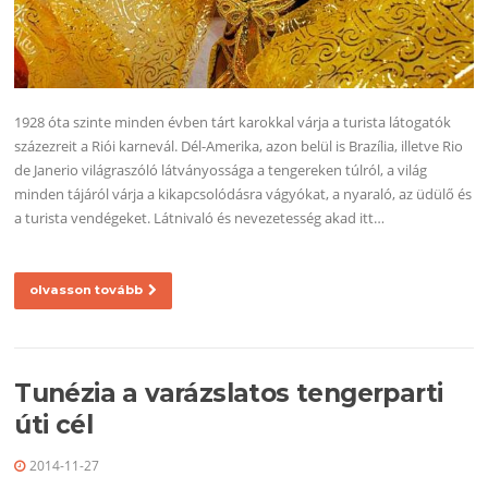
1928 óta szinte minden évben tárt karokkal várja a turista látogatók
százezreit a Riói karnevál. Dél-Amerika, azon belül is Brazília, illetve Rio
de Janerio világraszóló látványossága a tengereken túlról, a világ
minden tájáról várja a kikapcsolódásra vágyókat, a nyaraló, az üdülő és
a turista vendégeket. Látnivaló és nevezetesség akad itt…
olvasson tovább
Tunézia a varázslatos tengerparti
úti cél
2014-11-27