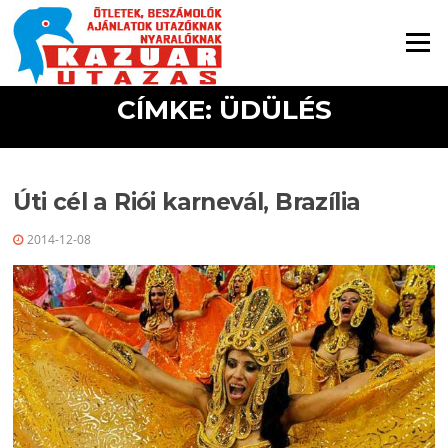
Ugrás a tartalomra
Menü
CÍMKE: ÜDÜLÉS
Úti cél a Riói karnevál, Brazília
2014-12-08