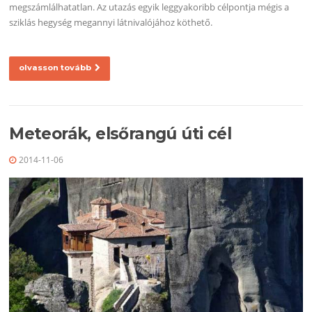
megszámlálhatatlan. Az utazás egyik leggyakoribb célpontja mégis a
sziklás hegység megannyi látnivalójához köthető.
olvasson tovább
Meteorák, elsőrangú úti cél
2014-11-06