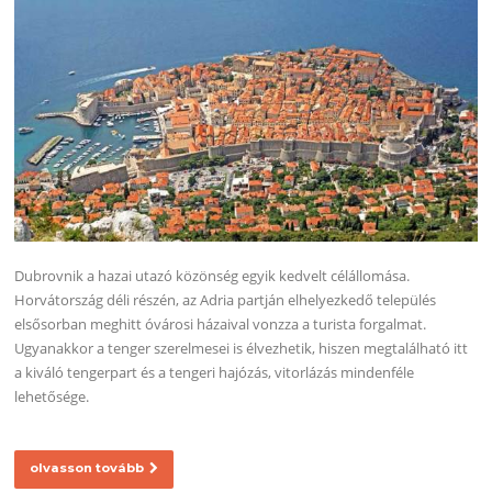
Dubrovnik a hazai utazó közönség egyik kedvelt célállomása.
Horvátország déli részén, az Adria partján elhelyezkedő település
elsősorban meghitt óvárosi házaival vonzza a turista forgalmat.
Ugyanakkor a tenger szerelmesei is élvezhetik, hiszen megtalálható itt
a kiváló tengerpart és a tengeri hajózás, vitorlázás mindenféle
lehetősége.
olvasson tovább