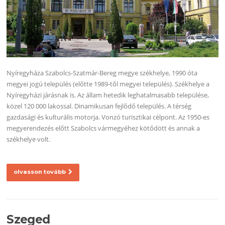
Nyíregyháza Szabolcs-Szatmár-Bereg megye székhelye, 1990 óta
megyei jogú település (előtte 1989-től megyei település). Székhelye a
Nyíregyházi járásnak is. Az állam hetedik leghatalmasabb települése,
közel 120 000 lakossal. Dinamikusan fejlődő település. A térség
gazdasági és kulturális motorja. Vonzó turisztikai célpont. Az 1950-es
megyerendezés előtt Szabolcs vármegyéhez kötődött és annak a
székhelye volt.
olvasson tovább
Szeged