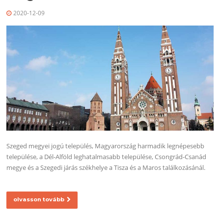
2020-12-09
Szeged megyei jogú település, Magyarország harmadik legnépesebb
települése, a Dél-Alföld leghatalmasabb települése, Csongrád-Csanád
megye és a Szegedi járás székhelye a Tisza és a Maros találkozásánál.
olvasson tovább