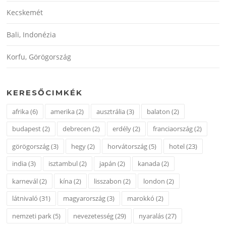
Kecskemét
Bali, Indonézia
Korfu, Görögország
KERESŐCIMKÉK
afrika
(6)
amerika
(2)
ausztrália
(3)
balaton
(2)
budapest
(2)
debrecen
(2)
erdély
(2)
franciaország
(2)
görögország
(3)
hegy
(2)
horvátország
(5)
hotel
(23)
india
(3)
isztambul
(2)
japán
(2)
kanada
(2)
karnevál
(2)
kína
(2)
lisszabon
(2)
london
(2)
látnivaló
(31)
magyarország
(3)
marokkó
(2)
nemzeti park
(5)
nevezetesség
(29)
nyaralás
(27)