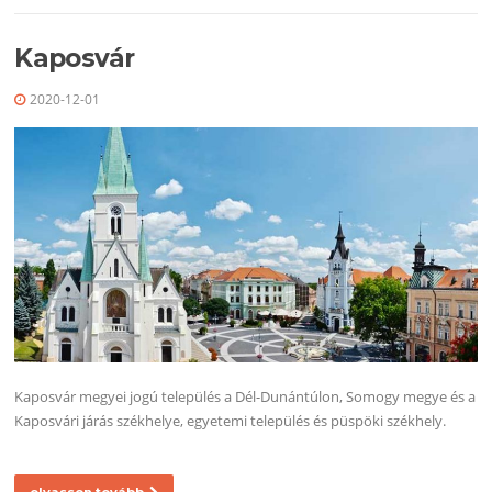
Kaposvár
2020-12-01
Kaposvár megyei jogú település a Dél-Dunántúlon, Somogy megye és a
Kaposvári járás székhelye, egyetemi település és püspöki székhely.
olvasson tovább