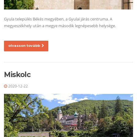
Gyula település Békés megyében, a Gyulai járás centruma. A
megyeszékhely után a megye második legnépesebb helysége.
olvasson tovább
Miskolc
2020-12-22