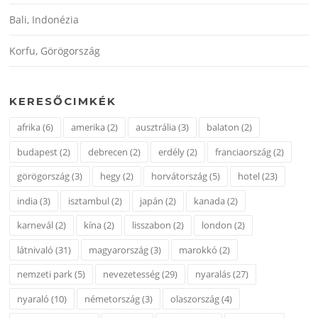
Bali, Indonézia
Korfu, Görögország
KERESŐCIMKÉK
afrika
(6)
amerika
(2)
ausztrália
(3)
balaton
(2)
budapest
(2)
debrecen
(2)
erdély
(2)
franciaország
(2)
görögország
(3)
hegy
(2)
horvátország
(5)
hotel
(23)
india
(3)
isztambul
(2)
japán
(2)
kanada
(2)
karnevál
(2)
kína
(2)
lisszabon
(2)
london
(2)
látnivaló
(31)
magyarország
(3)
marokkó
(2)
nemzeti park
(5)
nevezetesség
(29)
nyaralás
(27)
nyaraló
(10)
németország
(3)
olaszország
(4)