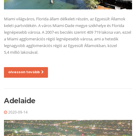
Miami világváros, Florida állam délkeleti részén, az Egyesült Államok
keleti partvidékén. A város Miami-Dade megye székhelye és Florida
legnépesebb városa. A 2007-es becslés szerint 409 719 lakosa van, ezzel
a Miami agglomerációs régió legnépesebb városa, ami a hetedik
legnagyobb agglomerációs régió az Egyesült Államokban, közel
5,4 millió lakosával.
olvasson tovább
Adelaide
2020-09-14