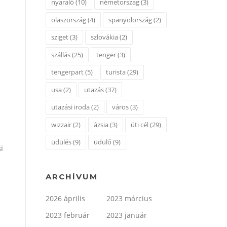
nyaraló
(10)
németország
(3)
olaszország
(4)
spanyolország
(2)
sziget
(3)
szlovákia
(2)
szállás
(25)
tenger
(3)
tengerpart
(5)
turista
(29)
usa
(2)
utazás
(37)
utazási iroda
(2)
város
(3)
wizzair
(2)
ázsia
(3)
úti cél
(29)
üdülés
(9)
üdülő
(9)
i
ARCHÍVUM
2026 április
2023 március
2023 február
2023 január