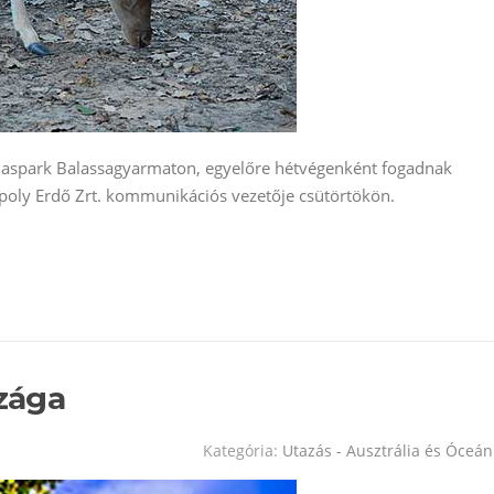
Vadaspark Balassagyarmaton, egyelőre hétvégenként fogadnak
 Ipoly Erdő Zrt. kommunikációs vezetője csütörtökön.
szága
Kategória:
Utazás - Ausztrália és Óceán