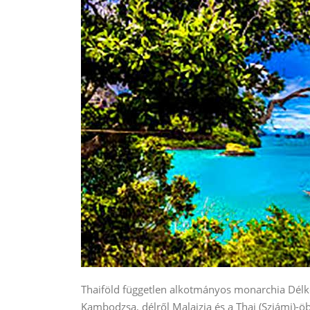
Thaiföld független alkotmányos monarchia Délkel
Kambodzsa, délről Malajzia és a Thai (Sziámi)-