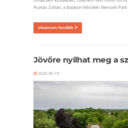
Ordacsehi közelében, csaknem 400 millió forint
Puskás Zoltán, a Balaton-felvidéki Nemzeti Park 
olvasson tovább
Jövőre nyílhat meg a s
2020-05-19