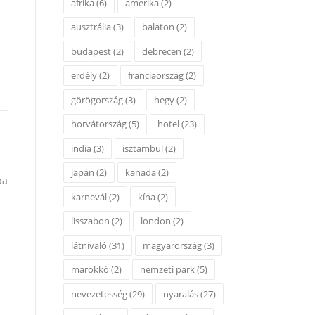
afrika
(6)
amerika
(2)
ausztrália
(3)
balaton
(2)
budapest
(2)
debrecen
(2)
erdély
(2)
franciaország
(2)
görögország
(3)
hegy
(2)
horvátország
(5)
hotel
(23)
india
(3)
isztambul
(2)
japán
(2)
kanada
(2)
pa
karnevál
(2)
kína
(2)
lisszabon
(2)
london
(2)
látnivaló
(31)
magyarország
(3)
marokkó
(2)
nemzeti park
(5)
nevezetesség
(29)
nyaralás
(27)