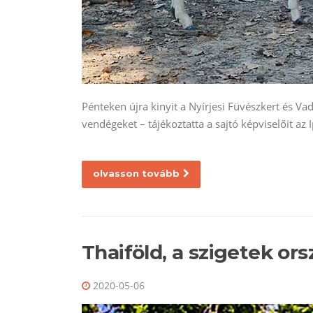
Pénteken újra kinyit a Nyírjesi Füvészkert és 
vendégeket – tájékoztatta a sajtó képviselőit az
olvasson tovább
Thaiföld, a szigetek or
2020-05-06