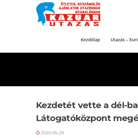
Ugrás a tartalomra
Kezdőlap
Utazás – Eur
Kezdetét vette a dél-ba
Látogatóközpont megé
2020-05-29