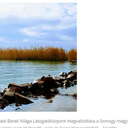
utató Berek Világa Látogatóközpont megvalósítása a Somogy megy