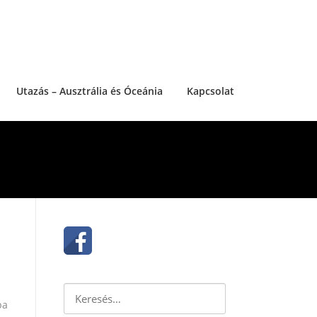
Utazás – Ausztrália és Óceánia
Kapcsolat
Keresés:
pa