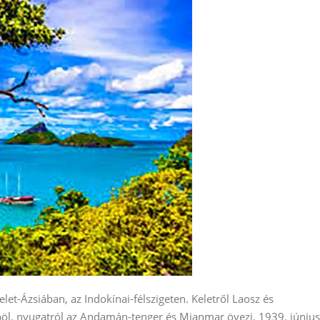
et-Ázsiában, az Indokínai-félszigeten. Keletről Laosz és
öböl, nyugatról az Andamán-tenger és Mianmar övezi. 1939. június