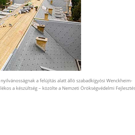
nyilvánosságnak a felújítás alatt álló szabadkígyósi Wenckheim-
alékos a készültség – közölte a Nemzeti Örökségvédelmi Fejlesztés