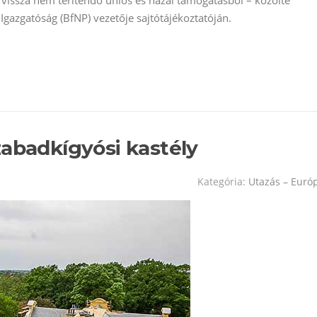
 vissza nem térítendő uniós és hazai támogatásból – közölte
Igazgatóság (BfNP) vezetője sajtótájékoztatóján.
zabadkígyósi kastély
Kategória:
Utazás – Euró