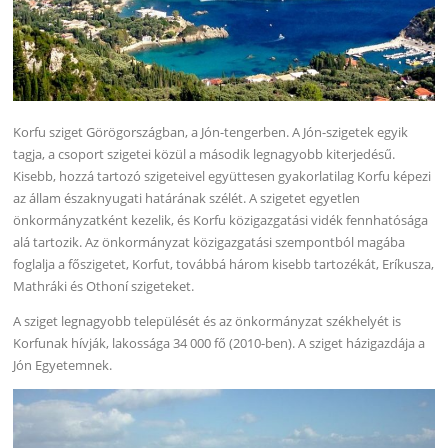
Korfu sziget Görögországban, a Jón-tengerben. A Jón-szigetek egyik
tagja, a csoport szigetei közül a második legnagyobb kiterjedésű.
Kisebb, hozzá tartozó szigeteivel együttesen gyakorlatilag Korfu képezi
az állam északnyugati határának szélét. A szigetet egyetlen
önkormányzatként kezelik, és Korfu közigazgatási vidék fennhatósága
alá tartozik. Az önkormányzat közigazgatási szempontból magába
foglalja a főszigetet, Korfut, továbbá három kisebb tartozékát, Eríkusza,
Mathráki és Othoní szigeteket.
A sziget legnagyobb települését és az önkormányzat székhelyét is
Korfunak hívják, lakossága 34 000 fő (2010-ben). A sziget házigazdája a
Jón Egyetemnek.