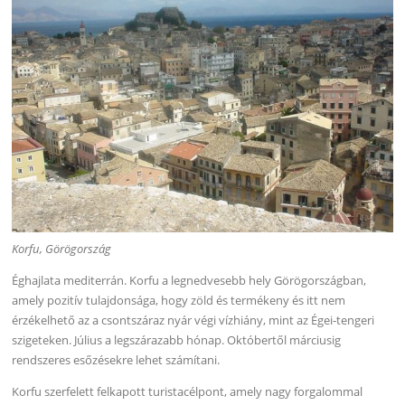
Korfu, Görögország
Éghajlata mediterrán. Korfu a legnedvesebb hely Görögországban,
amely pozitív tulajdonsága, hogy zöld és termékeny és itt nem
érzékelhető az a csontszáraz nyár végi vízhiány, mint az Égei-tengeri
szigeteken. Július a legszárazabb hónap. Októbertől márciusig
rendszeres esőzésekre lehet számítani.
Korfu szerfelett felkapott turistacélpont, amely nagy forgalommal