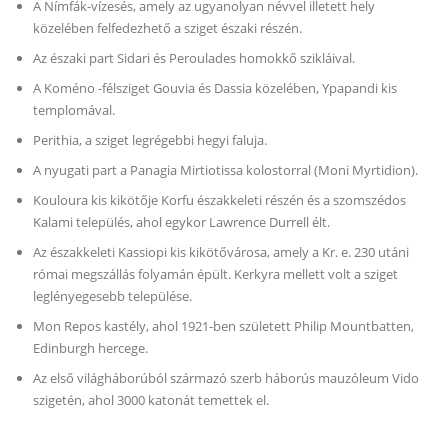
A Nímfák-vízesés, amely az ugyanolyan névvel illetett hely
közelében felfedezhető a sziget északi részén.
Az északi part Sidari és Peroulades homokkő szikláival.
A Koméno -félsziget Gouvia és Dassia közelében, Ypapandi kis
templomával.
Perithia, a sziget legrégebbi hegyi faluja.
A nyugati part a Panagia Mirtiotissa kolostorral (Moni Myrtidion).
Kouloura kis kikötője Korfu északkeleti részén és a szomszédos
Kalami település, ahol egykor Lawrence Durrell élt.
Az északkeleti Kassiopi kis kikötővárosa, amely a Kr. e. 230 utáni
római megszállás folyamán épült. Kerkyra mellett volt a sziget
leglényegesebb települése.
Mon Repos kastély, ahol 1921-ben született Philip Mountbatten,
Edinburgh hercege.
Az első világháborúból származó szerb háborús mauzóleum Vido
szigetén, ahol 3000 katonát temettek el.