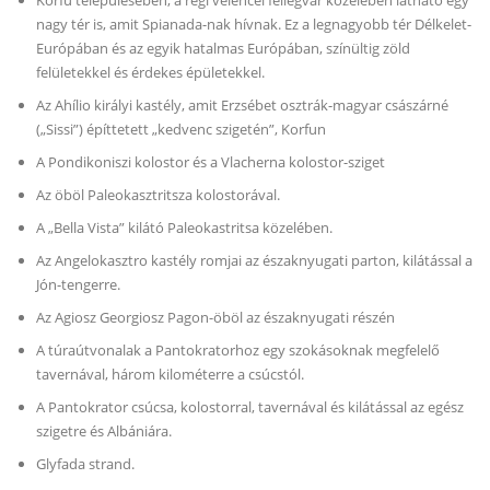
nagy tér is, amit Spianada-nak hívnak. Ez a legnagyobb tér Délkelet-
Európában és az egyik hatalmas Európában, színültig zöld
felületekkel és érdekes épületekkel.
Az Ahílio királyi kastély, amit Erzsébet osztrák-magyar császárné
(„Sissi”) építtetett „kedvenc szigetén”, Korfun
A Pondikoniszi kolostor és a Vlacherna kolostor-sziget
Az öböl Paleokasztritsza kolostorával.
A „Bella Vista” kilátó Paleokastritsa közelében.
Az Angelokasztro kastély romjai az északnyugati parton, kilátással a
Jón-tengerre.
Az Agiosz Georgiosz Pagon-öböl az északnyugati részén
A túraútvonalak a Pantokratorhoz egy szokásoknak megfelelő
tavernával, három kilométerre a csúcstól.
A Pantokrator csúcsa, kolostorral, tavernával és kilátással az egész
szigetre és Albániára.
Glyfada strand.