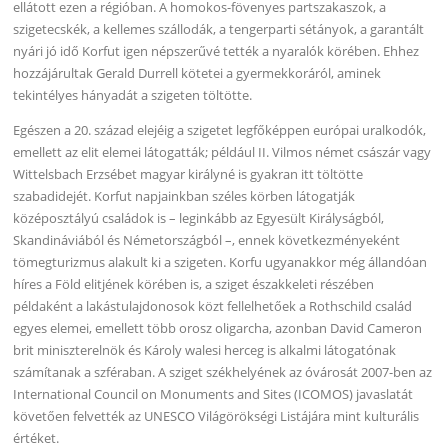
ellátott ezen a régióban. A homokos-fövenyes partszakaszok, a
szigetecskék, a kellemes szállodák, a tengerparti sétányok, a garantált
nyári jó idő Korfut igen népszerűvé tették a nyaralók körében. Ehhez
hozzájárultak Gerald Durrell kötetei a gyermekkoráról, aminek
tekintélyes hányadát a szigeten töltötte.
Egészen a 20. század elejéig a szigetet legfőképpen európai uralkodók,
emellett az elit elemei látogatták; például II. Vilmos német császár vagy
Wittelsbach Erzsébet magyar királyné is gyakran itt töltötte
szabadidejét. Korfut napjainkban széles körben látogatják
középosztályú családok is – leginkább az Egyesült Királyságból,
Skandináviából és Németországból –, ennek következményeként
tömegturizmus alakult ki a szigeten. Korfu ugyanakkor még állandóan
híres a Föld elitjének körében is, a sziget északkeleti részében
példaként a lakástulajdonosok közt fellelhetőek a Rothschild család
egyes elemei, emellett több orosz oligarcha, azonban David Cameron
brit miniszterelnök és Károly walesi herceg is alkalmi látogatónak
számítanak a szféraban. A sziget székhelyének az óvárosát 2007-ben az
International Council on Monuments and Sites (ICOMOS) javaslatát
követően felvették az UNESCO Világörökségi Listájára mint kulturális
értéket.