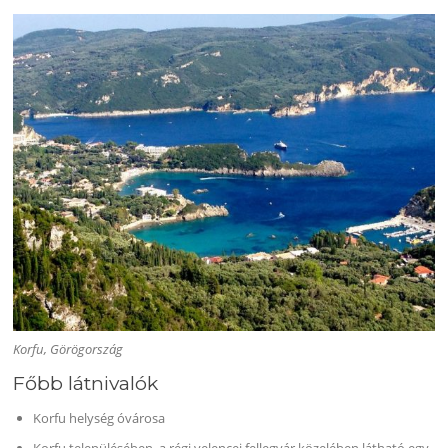
Korfu, Görögország
Főbb látnivalók
Korfu helység óvárosa
Korfu településében, a régi velencei fellegvár közelében látható egy