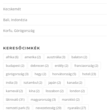
Kecskemét
Bali, Indonézia
Korfu, Görögország
KERESŐCIMKÉK
afrika
(6)
amerika
(2)
ausztrália
(3)
balaton
(2)
budapest
(2)
debrecen
(2)
erdély
(2)
franciaország
(2)
görögország
(3)
hegy
(2)
horvátország
(5)
hotel
(23)
india
(3)
isztambul
(2)
japán
(2)
kanada
(2)
karnevál
(2)
kína
(2)
lisszabon
(2)
london
(2)
látnivaló
(31)
magyarország
(3)
marokkó
(2)
nemzeti park
(5)
nevezetesség
(29)
nyaralás
(27)