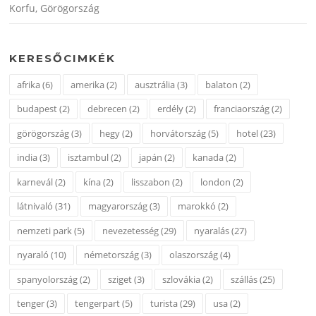
Korfu, Görögország
KERESŐCIMKÉK
afrika
(6)
amerika
(2)
ausztrália
(3)
balaton
(2)
budapest
(2)
debrecen
(2)
erdély
(2)
franciaország
(2)
görögország
(3)
hegy
(2)
horvátország
(5)
hotel
(23)
india
(3)
isztambul
(2)
japán
(2)
kanada
(2)
karnevál
(2)
kína
(2)
lisszabon
(2)
london
(2)
látnivaló
(31)
magyarország
(3)
marokkó
(2)
nemzeti park
(5)
nevezetesség
(29)
nyaralás
(27)
nyaraló
(10)
németország
(3)
olaszország
(4)
spanyolország
(2)
sziget
(3)
szlovákia
(2)
szállás
(25)
tenger
(3)
tengerpart
(5)
turista
(29)
usa
(2)