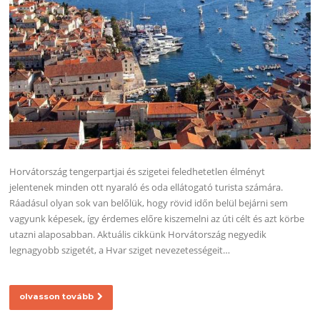
Horvátország tengerpartjai és szigetei feledhetetlen élményt
jelentenek minden ott nyaraló és oda ellátogató turista számára.
Ráadásul olyan sok van belőlük, hogy rövid időn belül bejárni sem
vagyunk képesek, így érdemes előre kiszemelni az úti célt és azt körbe
utazni alaposabban. Aktuális cikkünk Horvátország negyedik
legnagyobb szigetét, a Hvar sziget nevezetességeit…
olvasson tovább