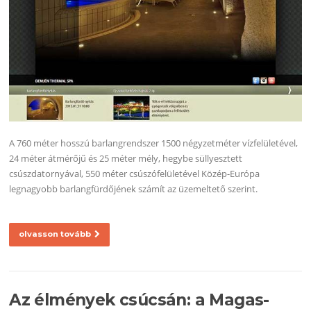
A 760 méter hosszú barlangrendszer 1500 négyzetméter vízfelületével,
24 méter átmérőjű és 25 méter mély, hegybe süllyesztett
csúszdatornyával, 550 méter csúszófelületével Közép-Európa
legnagyobb barlangfürdőjének számít az üzemeltető szerint.
olvasson tovább
Az élmények csúcsán: a Magas-