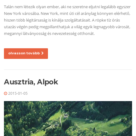
Talán nem létezik olyan ember, aki ne szeretne eljutni legalább egyszer
New York városába. New York, mint úti cél aránylag könnyen elérhető,
hiszen több légitársaság is kínálja szolgáltatásait. A röpke tíz órás
utazás végén pedig megpillanthatjuk a világ egyik legnagyobb városát,
megannyi látványosság és nevezetesség otthonát.
olvasson tovább
Ausztria, Alpok
2015-01-05