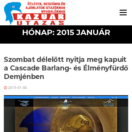
Ugrás a tartalomra
Menü
HÓNAP: 2015 JANUÁR
Szombat délelőtt nyitja meg kapuit
a Cascade Barlang- és Élményfürdő
Demjénben
2015-01-30