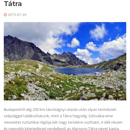
Tátra
2015-01-26
Budapesttől alig 250 km távolságnyi utazás után olyan természeti
szépséggel találkozhatunk, mint a Tátra hegység. Szlovákia eme
nevezetes turisztikai régiója két nagy területre osztható. A déli részen
és nagyobb kiterjedéssel rendelkező az Alacsony-Tátra nevet kapta,