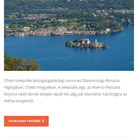
Chieti település (közigazgatásilag comune) Olaszország Abruzzo
régiójában, Chieti megyében. A település egy, az Aterno-Pescara
folyóra néző domb tetején épült fel, alig pár kilométer távolságra az
Adriai-tengertől.
olvasson tovább