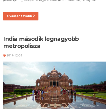
(municípium), Hunyad megye székhelye Romániában, Erdélyben.
olvasson tovább
India második legnagyobb
metropolisza
2017-12-09