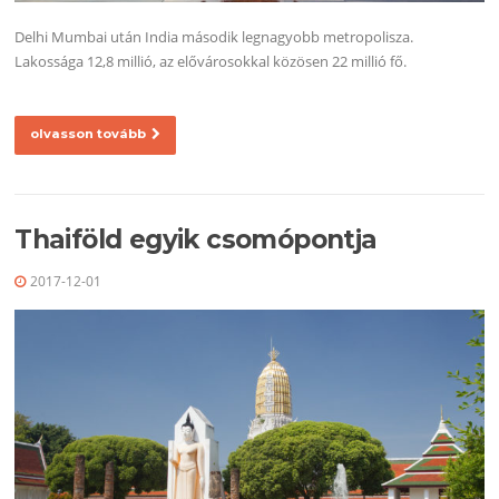
Delhi Mumbai után India második legnagyobb metropolisza.
Lakossága 12,8 millió, az elővárosokkal közösen 22 millió fő.
olvasson tovább
Thaiföld egyik csomópontja
2017-12-01