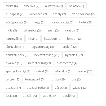
afrika
(6)
amerika
(2)
ausztrália
(3)
balaton
(2)
budapest
(2)
debrecen
(2)
erdély
(2)
franciaország
(2)
görögország
(3)
hegy
(2)
horvátország
(5)
hotel
(23)
india
(3)
isztambul
(2)
japán
(2)
kanada
(2)
karnevál
(2)
kína
(2)
lisszabon
(2)
london
(2)
látnivaló
(31)
magyarország
(3)
marokkó
(2)
nemzeti park
(5)
nevezetesség
(29)
nyaralás
(27)
nyaraló
(10)
németország
(3)
olaszország
(4)
spanyolország
(2)
sziget
(3)
szlovákia
(2)
szállás
(25)
tenger
(3)
tengerpart
(5)
turista
(29)
usa
(2)
utazás
(37)
utazási iroda
(2)
város
(3)
wizzair
(2)
ázsia
(3)
úti cél
(29)
üdülés
(9)
üdülő
(9)