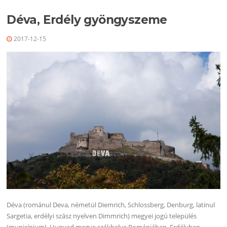
Déva, Erdély gyöngyszeme
2017-12-15
Déva (románul Deva, németül Diemrich, Schlossberg, Denburg, latinul
Sargetia, erdélyi szász nyelven Dimmrich) megyei jogú település