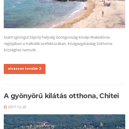
Szárti (görögül Σάρτη) helység Görögország Közép-Makedónia
régiójában a Halkidikí prefektúrában. Közigazgatásilag Szithonia
községhez tartozik.
olvasson tovább
A gyönyörű kilátás otthona, Chitei
2017-12-20