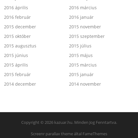
2016 április
2016 március
2016 február
2016 január
2015 december
2015 november
2015 október
2015 szeptember
2015 augusztus
2015 július
2015 június
2015 május
2015 április
2015 március
2015 február
2015 január
2014 december
2014 november
Copyright © 2026 kazuar.hu. Minden Jog Fenntartva.
Screenr parallax theme
által FameThemes