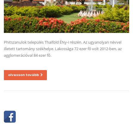
Phitszanulok település Thaiföld ÉNy-i részén. Az ugyanolyan névvel
illetett tartomány székhelye. Lakossága 72 ezer fő volt 2012-ben, az
agglomerációval 84 ezer fő.
olvasson tovább