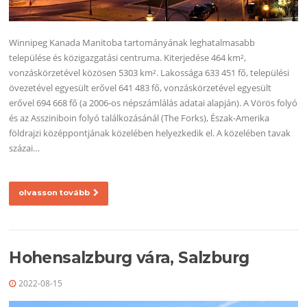
Winnipeg Kanada Manitoba tartományának leghatalmasabb
települése és közigazgatási centruma. Kiterjedése 464 km²,
vonzáskörzetével közösen 5303 km². Lakossága 633 451 fő, települési
övezetével egyesült erővel 641 483 fő, vonzáskörzetével egyesült
erővel 694 668 fő (a 2006-os népszámlálás adatai alapján). A Vörös folyó
és az Assziniboin folyó találkozásánál (The Forks), Észak-Amerika
földrajzi középpontjának közelében helyezkedik el. A közelében tavak
százai…
olvasson tovább
Hohensalzburg vára, Salzburg
2022-08-15