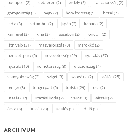
budapest
(2)
debrecen
(2)
erdély
(2)
franciaország
(2)
görögország
(3)
hegy
(2)
horvátország
(5)
hotel
(23)
india
(3)
isztambul
(2)
japán
(2)
kanada
(2)
karnevál
(2)
kína
(2)
lisszabon
(2)
london
(2)
látnivaló
(31)
magyarország
(3)
marokkó
(2)
nemzeti park
(5)
nevezetesség
(29)
nyaralás
(27)
nyaraló
(10)
németország
(3)
olaszország
(4)
spanyolország
(2)
sziget
(3)
szlovákia
(2)
szállás
(25)
tenger
(3)
tengerpart
(5)
turista
(29)
usa
(2)
utazás
(37)
utazási iroda
(2)
város
(3)
wizzair
(2)
ázsia
(3)
úti cél
(29)
üdülés
(9)
üdülő
(9)
ARCHÍVUM