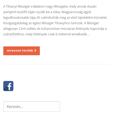
A Tihanyi-félsziget a Balaton nagy félszigete, mely annak északi
partjáról Aszófő táján nyúlik be a tóba. Magyarország egyik
legváltozatosabb tája; itt valósították meg az első tájvédelmi körzetet.
Közigazgatásilag az egész félsziget Tihanyhoz tartozik. A félsziget
átlagosan 2 km széles, és túlnyomóan mocsaras földnyelv kapcsolja a
szárazföldhöz, mely földnyelv csak 6 méterrel emelkedik…
olvasson tovább
Keresés: