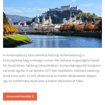
A Hohensalzburg vára (németül Festung Hohensalzburg) a
Festungsberg hegy (várhegy) ormán 506 méteres magasságban épült
fel, Ausztriában, Salzburg településében. Európa legnagyobb középkori
várainak egyike. A vár építése 1077-ben kezdődött, Gebhard salzburgi
érsek kezei alatt. Az első alkalommal az eredeti elképzelések alapján
egy kis erődítmény épült ezen a helyen fából készült fallal…
olvasson tovább