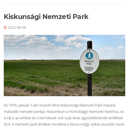
Kiskunsági Nemzeti Park
2022-08-08
Az 1975. január 1-jén hozott létre Kiskunsági Nemzeti Park hazánk
második nemzeti parkja. Hasonlóan a Hortobágyi Nemzeti Parkhoz, ez
a táj is az ember és a természet sok száz éves együttélésének emlékeit
őrzi. A nemzeti park értékes területei a Duna-völgy szikes pusztái, tavai,