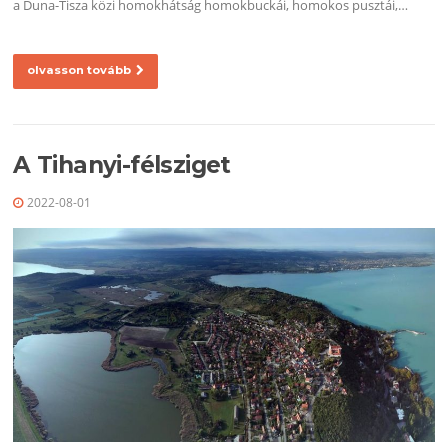
a Duna-Tisza közi homokhátság homokbuckái, homokos pusztái,…
olvasson tovább
A Tihanyi-félsziget
2022-08-01