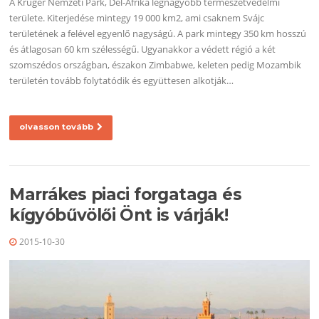
A Kruger Nemzeti Park, Dél-Afrika legnagyobb természetvédelmi
területe. Kiterjedése mintegy 19 000 km2, ami csaknem Svájc
területének a felével egyenlő nagyságú. A park mintegy 350 km hosszú
és átlagosan 60 km szélességű. Ugyanakkor a védett régió a két
szomszédos országban, északon Zimbabwe, keleten pedig Mozambik
területén tovább folytatódik és együttesen alkotják…
olvasson tovább
Marrákes piaci forgataga és
kígyóbűvölői Önt is várják!
2015-10-30