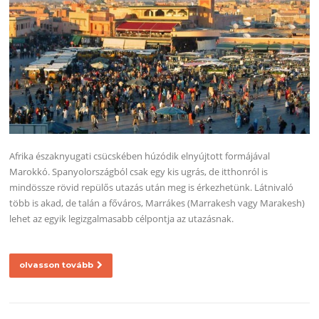
Afrika északnyugati csücskében húzódik elnyújtott formájával
Marokkó. Spanyolországból csak egy kis ugrás, de itthonról is
mindössze rövid repülős utazás után meg is érkezhetünk. Látnivaló
több is akad, de talán a főváros, Marrákes (Marrakesh vagy Marakesh)
lehet az egyik legizgalmasabb célpontja az utazásnak.
olvasson tovább