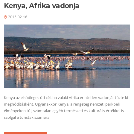
Kenya, Afrika vadonja
2015-02-16
Kenya az elsődleges úti cél, ha valaki Afrika érintetlen vadonját tűzte ki
meghódításként. Ugyanakkor Kenya, a rengeteg nemzeti parkbeli
élményeken túl, számtalan egyéb természeti és kulturális értékkel is
szolgál a turisták számára.