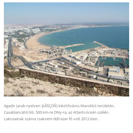
Agadir (arab nyelven: þÃßÇÏíÑ) kikötőváros Marokkó területén,
Casablancától kb. 500 km-re DNy-ra, az Atlanti-óceán szélén.
Lakosainak száma csaknem 600 ezer fő volt 2012-ben.