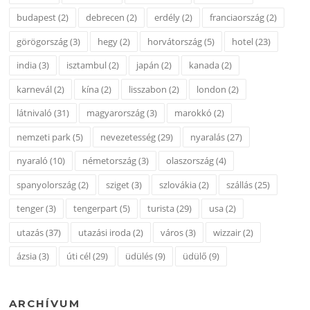
budapest
(2)
debrecen
(2)
erdély
(2)
franciaország
(2)
görögország
(3)
hegy
(2)
horvátország
(5)
hotel
(23)
india
(3)
isztambul
(2)
japán
(2)
kanada
(2)
karnevál
(2)
kína
(2)
lisszabon
(2)
london
(2)
látnivaló
(31)
magyarország
(3)
marokkó
(2)
nemzeti park
(5)
nevezetesség
(29)
nyaralás
(27)
nyaraló
(10)
németország
(3)
olaszország
(4)
spanyolország
(2)
sziget
(3)
szlovákia
(2)
szállás
(25)
tenger
(3)
tengerpart
(5)
turista
(29)
usa
(2)
utazás
(37)
utazási iroda
(2)
város
(3)
wizzair
(2)
ázsia
(3)
úti cél
(29)
üdülés
(9)
üdülő
(9)
ARCHÍVUM