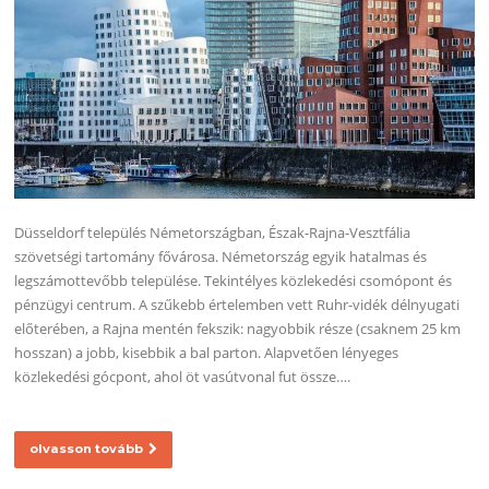
Düsseldorf település Németországban, Észak-Rajna-Vesztfália
szövetségi tartomány fővárosa. Németország egyik hatalmas és
legszámottevőbb települése. Tekintélyes közlekedési csomópont és
pénzügyi centrum. A szűkebb értelemben vett Ruhr-vidék délnyugati
előterében, a Rajna mentén fekszik: nagyobbik része (csaknem 25 km
hosszan) a jobb, kisebbik a bal parton. Alapvetően lényeges
közlekedési gócpont, ahol öt vasútvonal fut össze….
olvasson tovább