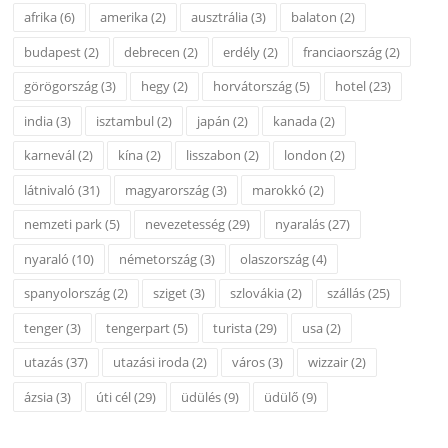
afrika
(6)
amerika
(2)
ausztrália
(3)
balaton
(2)
budapest
(2)
debrecen
(2)
erdély
(2)
franciaország
(2)
görögország
(3)
hegy
(2)
horvátország
(5)
hotel
(23)
india
(3)
isztambul
(2)
japán
(2)
kanada
(2)
karnevál
(2)
kína
(2)
lisszabon
(2)
london
(2)
látnivaló
(31)
magyarország
(3)
marokkó
(2)
nemzeti park
(5)
nevezetesség
(29)
nyaralás
(27)
nyaraló
(10)
németország
(3)
olaszország
(4)
spanyolország
(2)
sziget
(3)
szlovákia
(2)
szállás
(25)
tenger
(3)
tengerpart
(5)
turista
(29)
usa
(2)
utazás
(37)
utazási iroda
(2)
város
(3)
wizzair
(2)
ázsia
(3)
úti cél
(29)
üdülés
(9)
üdülő
(9)