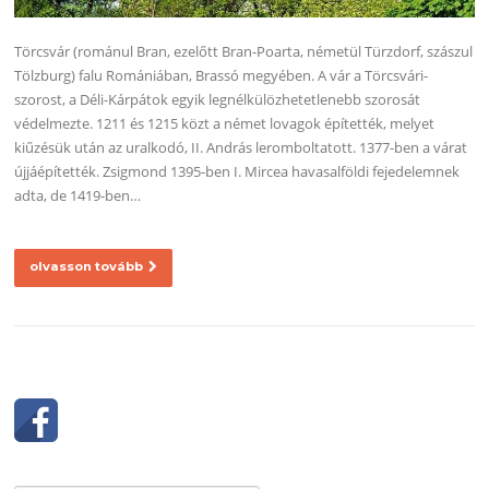
Törcsvár (románul Bran, ezelőtt Bran-Poarta, németül Türzdorf, szászul
Tölzburg) falu Romániában, Brassó megyében. A vár a Törcsvári-
szorost, a Déli-Kárpátok egyik legnélkülözhetetlenebb szorosát
védelmezte. 1211 és 1215 közt a német lovagok építették, melyet
kiűzésük után az uralkodó, II. András leromboltatott. 1377-ben a várat
újjáépítették. Zsigmond 1395-ben I. Mircea havasalföldi fejedelemnek
adta, de 1419-ben…
olvasson tovább