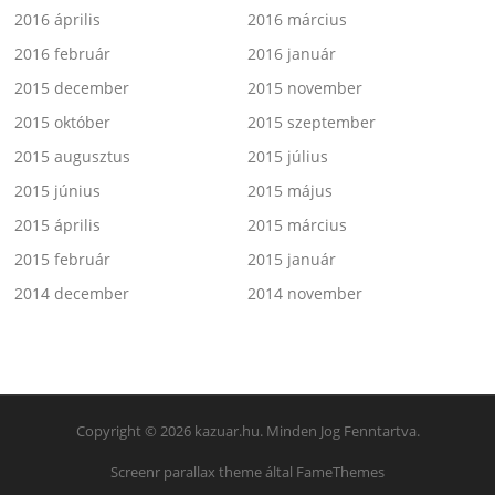
2016 április
2016 március
2016 február
2016 január
2015 december
2015 november
2015 október
2015 szeptember
2015 augusztus
2015 július
2015 június
2015 május
2015 április
2015 március
2015 február
2015 január
2014 december
2014 november
Copyright © 2026 kazuar.hu. Minden Jog Fenntartva.
Screenr parallax theme
által FameThemes