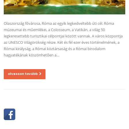
Olaszország fővárosa, Róma az egyik legkedveltebb úti cél. Róma
múzeumai és műemlékei, a Colosseum, a Vatikán, a világ 50
legkeresettebb turisztikai célpontjai között vannak. A város központja
az UNESCO Világörökség része. Két és fél ezer éves történelmének, a
Római királyság, a Római köztársaság és a Római birodalom
hagyatékának köszönhetően a…
olvasson tovább