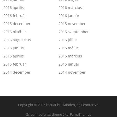
2016 április
2016 március
2016 február
2016 január
2015 december
2015 november
2015 október
2015 szeptember
2015 augusztus
2015 július
2015 június
2015 május
2015 április
2015 március
2015 február
2015 január
2014 december
2014 november
Copyright © 2026 kazuar.hu. Minden Jog Fenntartva.
Screenr parallax theme
által FameThemes