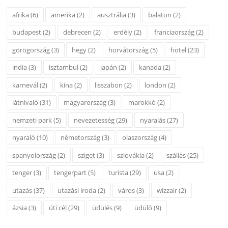
afrika
(6)
amerika
(2)
ausztrália
(3)
balaton
(2)
budapest
(2)
debrecen
(2)
erdély
(2)
franciaország
(2)
görögország
(3)
hegy
(2)
horvátország
(5)
hotel
(23)
india
(3)
isztambul
(2)
japán
(2)
kanada
(2)
karnevál
(2)
kína
(2)
lisszabon
(2)
london
(2)
látnivaló
(31)
magyarország
(3)
marokkó
(2)
nemzeti park
(5)
nevezetesség
(29)
nyaralás
(27)
nyaraló
(10)
németország
(3)
olaszország
(4)
spanyolország
(2)
sziget
(3)
szlovákia
(2)
szállás
(25)
tenger
(3)
tengerpart
(5)
turista
(29)
usa
(2)
utazás
(37)
utazási iroda
(2)
város
(3)
wizzair
(2)
ázsia
(3)
úti cél
(29)
üdülés
(9)
üdülő
(9)