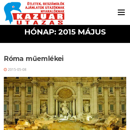
Ugrás a tartalomra
Menü
HÓNAP: 2015 MÁJUS
Róma műemlékei
2015-05-08