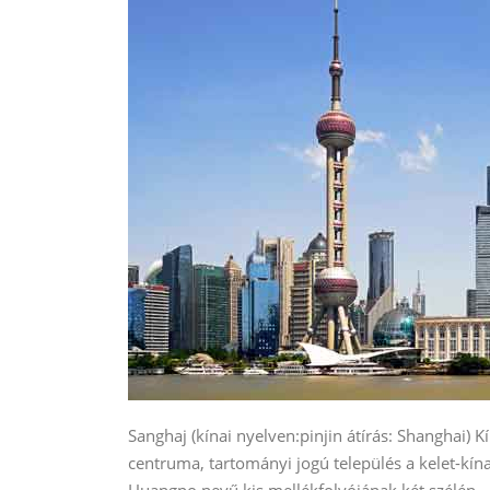
Sanghaj (kínai nyelven:pinjin átírás: Shanghai) K
centruma, tartományi jogú település a kelet-kín