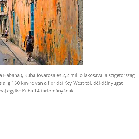
 Habana,), Kuba fővárosa és 2,2 millió lakosával a szigetország
 alig 160 km-re van a floridai Key West-től, dél-délnyugati
ana) egyike Kuba 14 tartományának.