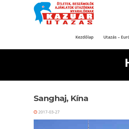
Ugrás a tartalomra
Kezdőlap
Utazás – Eur
Sanghaj, Kína
2017-03-27