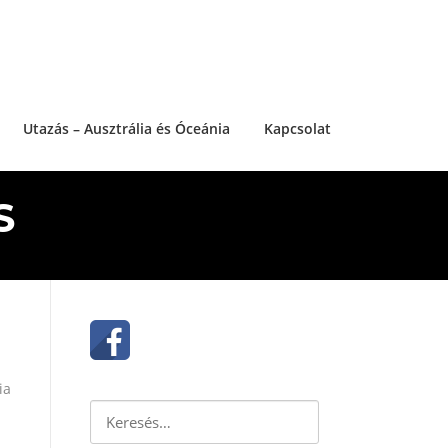
Utazás – Ausztrália és Óceánia
Kapcsolat
S
ia
Keresés: