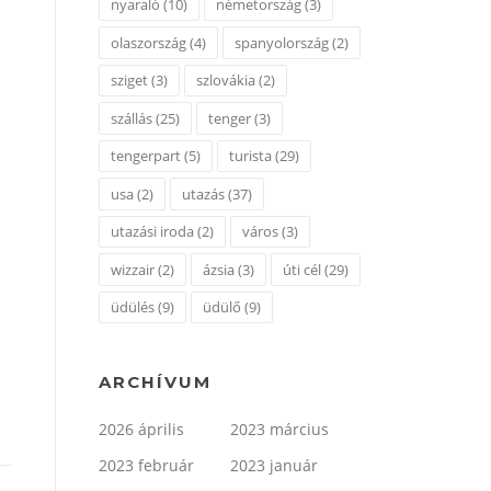
nyaraló
(10)
németország
(3)
olaszország
(4)
spanyolország
(2)
sziget
(3)
szlovákia
(2)
szállás
(25)
tenger
(3)
tengerpart
(5)
turista
(29)
usa
(2)
utazás
(37)
utazási iroda
(2)
város
(3)
wizzair
(2)
ázsia
(3)
úti cél
(29)
üdülés
(9)
üdülő
(9)
ARCHÍVUM
2026 április
2023 március
2023 február
2023 január