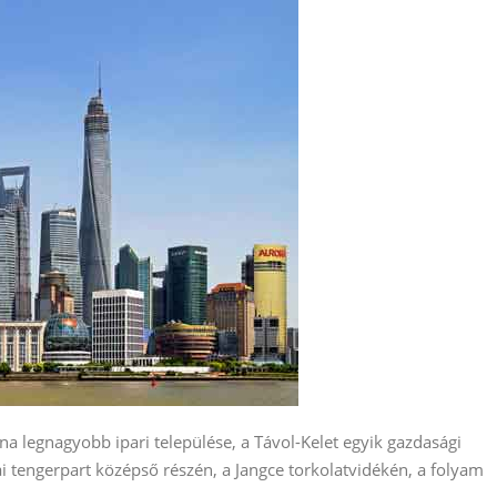
ína legnagyobb ipari települése, a Távol-Kelet egyik gazdasági
ai tengerpart középső részén, a Jangce torkolatvidékén, a folyam