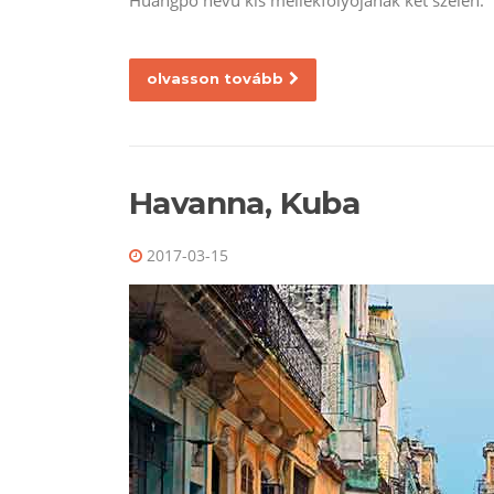
Huangpo nevű kis mellékfolyójának két szélén.
olvasson tovább
Havanna, Kuba
2017-03-15