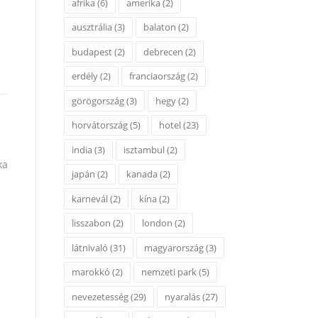
afrika
(6)
amerika
(2)
ausztrália
(3)
balaton
(2)
budapest
(2)
debrecen
(2)
erdély
(2)
franciaország
(2)
görögország
(3)
hegy
(2)
horvátország
(5)
hotel
(23)
india
(3)
isztambul
(2)
ka
japán
(2)
kanada
(2)
karnevál
(2)
kína
(2)
lisszabon
(2)
london
(2)
látnivaló
(31)
magyarország
(3)
marokkó
(2)
nemzeti park
(5)
nevezetesség
(29)
nyaralás
(27)