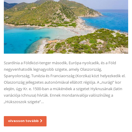
Szardínia a Földközi-tenger második, Európa nyolcadik, és a Föld
negyvenhatodik legnagyobb szigete, amely Olaszország,
Spanyolország, Tunézia és Franciaország (Korzika) közt helyezkedik el.
Olaszország jellegzetes autonómiával ellátott régiója. A „nurági” kor
elején, úgy Kr. e. 1500-ban a mükénéiek a szigetet Hyknusának (latin
variációja Ichnusa) hívták. Ennek mondanivalója valószínűleg a
„Hükszoszok szigete”…
olvasson tovább