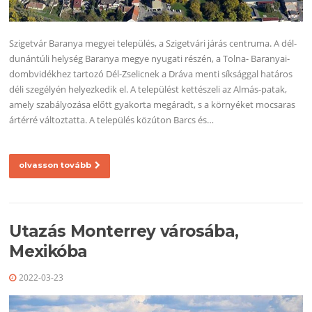
Szigetvár Baranya megyei település, a Szigetvári járás centruma. A dél-
dunántúli helység Baranya megye nyugati részén, a Tolna- Baranyai-
dombvidékhez tartozó Dél-Zselicnek a Dráva menti síksággal határos
déli szegélyén helyezkedik el. A települést kettészeli az Almás-patak,
amely szabályozása előtt gyakorta megáradt, s a környéket mocsaras
ártérré változtatta. A település közúton Barcs és…
olvasson tovább
Utazás Monterrey városába,
Mexikóba
2022-03-23