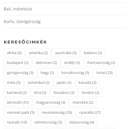
Bali, Indonézia
Korfu, Görögország
KERESŐCIMKÉK
afrika
(6)
amerika
(2)
ausztrália
(3)
balaton
(2)
budapest
(2)
debrecen
(2)
erdély
(2)
franciaország
(2)
görögország
(3)
hegy
(2)
horvátország
(5)
hotel
(23)
india
(3)
isztambul
(2)
japán
(2)
kanada
(2)
karnevál
(2)
kína
(2)
lisszabon
(2)
london
(2)
látnivaló
(31)
magyarország
(3)
marokkó
(2)
nemzeti park
(5)
nevezetesség
(29)
nyaralás
(27)
nyaraló
(10)
németország
(3)
olaszország
(4)