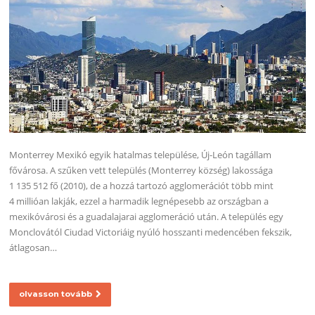
Monterrey Mexikó egyik hatalmas települése, Új-León tagállam
fővárosa. A szűken vett település (Monterrey község) lakossága
1 135 512 fő (2010), de a hozzá tartozó agglomerációt több mint
4 millióan lakják, ezzel a harmadik legnépesebb az országban a
mexikóvárosi és a guadalajarai agglomeráció után. A település egy
Monclovától Ciudad Victoriáig nyúló hosszanti medencében fekszik,
átlagosan…
olvasson tovább