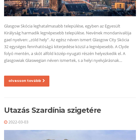
Glasgow Skócia leghatalmasabb települése, egyben az Egyesült
Királyság harmadik legnépesebb települése. Nevének mondanivalója
gael nyelven: „zöld hely”. Az egész néven ismert Glasgow City Skócia
32 egységes fennhatóságú kiterjedése közül a legnépesebb. A Clyde
folyó mentén, a skót alföld közép-nyugati részén helyezkedik el. A
glasgowiak Glaswegian néven ismertek, s a helyi nyelvjárásnak…
olvasson tovább
Utazás Szardínia szigetére
2022-03-03