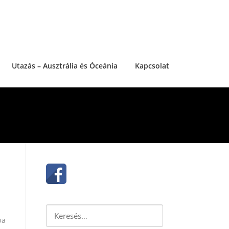
Utazás – Ausztrália és Óceánia
Kapcsolat
Keresés:
pa