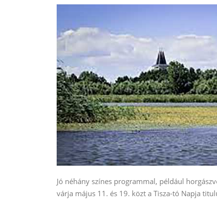
Jó néhány színes programmal, például horgászver
várja május 11. és 19. közt a Tisza-tó Napja ti