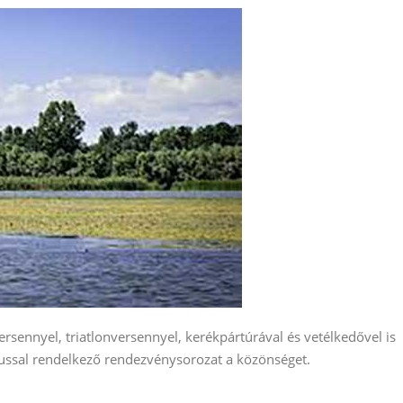
sennyel, triatlonversennyel, kerékpártúrával és vetélkedővel is
tulussal rendelkező rendezvénysorozat a közönséget.