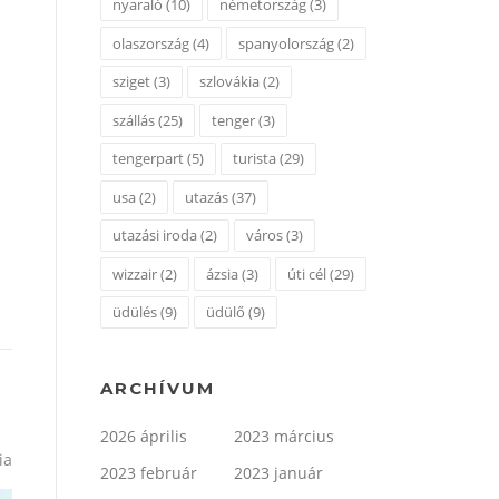
nyaraló
(10)
németország
(3)
olaszország
(4)
spanyolország
(2)
sziget
(3)
szlovákia
(2)
szállás
(25)
tenger
(3)
tengerpart
(5)
turista
(29)
usa
(2)
utazás
(37)
utazási iroda
(2)
város
(3)
wizzair
(2)
ázsia
(3)
úti cél
(29)
üdülés
(9)
üdülő
(9)
ARCHÍVUM
2026 április
2023 március
ia
2023 február
2023 január