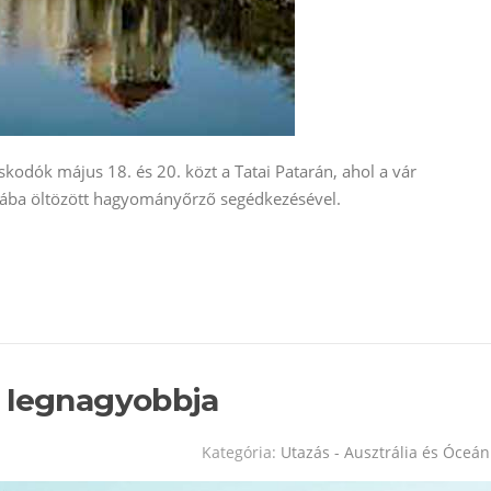
kodók május 18. és 20. közt a Tatai Patarán, ahol a vár
ruhába öltözött hagyományőrző segédkezésével.
d legnagyobbja
Kategória:
Utazás - Ausztrália és Óceán