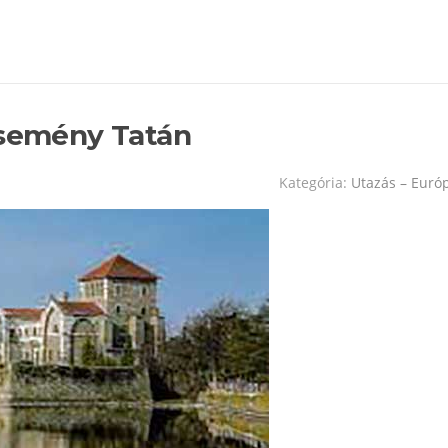
esemény Tatán
Kategória:
Utazás – Euró