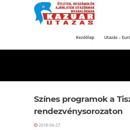
Ugrás a tartalomra
Kezdőlap
Utazás – Eur
Színes programok a Tis
rendezvénysorozaton
2018-04-27