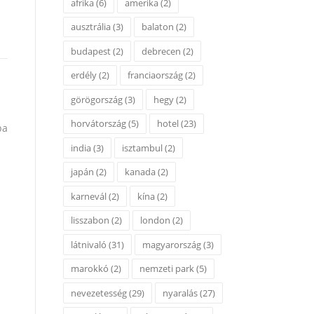
afrika
(6)
amerika
(2)
ausztrália
(3)
balaton
(2)
budapest
(2)
debrecen
(2)
erdély
(2)
franciaország
(2)
görögország
(3)
hegy
(2)
horvátország
(5)
hotel
(23)
pa
india
(3)
isztambul
(2)
japán
(2)
kanada
(2)
karnevál
(2)
kína
(2)
lisszabon
(2)
london
(2)
látnivaló
(31)
magyarország
(3)
marokkó
(2)
nemzeti park
(5)
nevezetesség
(29)
nyaralás
(27)