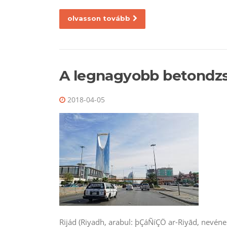
olvasson tovább
A legnagyobb betondz
2018-04-05
Rijád (Riyadh, arabul: þÇáÑíÇÖ ar-Riyād, nevéne