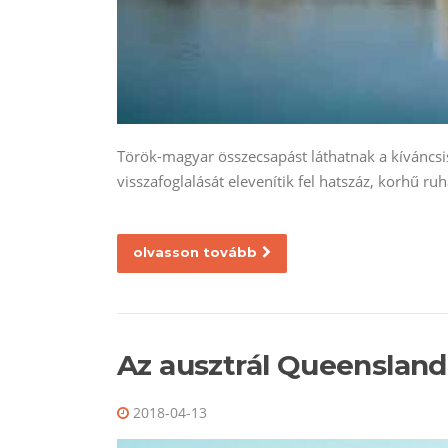
Török-magyar összecsapást láthatnak a kíváncsis
visszafoglalását elevenítik fel hatszáz, korhű 
olvasson tovább
Az ausztrál Queenslan
2018-04-13