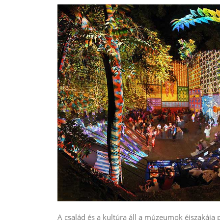
A család és a kultúra áll a múzeumok éjszakája