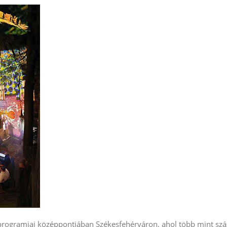
 programjai középpontjában Székesfehérváron, ahol több mint szá