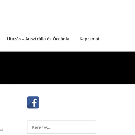
Utazás – Ausztrália és Óceánia
Kapcsolat
Keresés:
pa