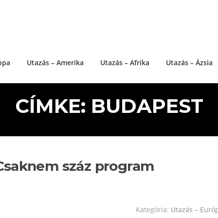
ópa
Utazás – Amerika
Utazás – Afrika
Utazás – Ázsia
CÍMKE: BUDAPEST
 Csaknem száz program
Kategória:
Utazás – Euró