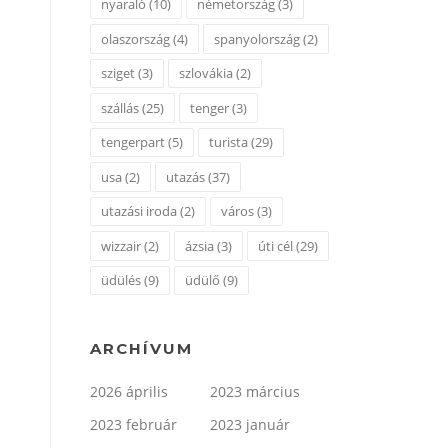
nyaraló
(10)
németország
(3)
olaszország
(4)
spanyolország
(2)
sziget
(3)
szlovákia
(2)
szállás
(25)
tenger
(3)
tengerpart
(5)
turista
(29)
usa
(2)
utazás
(37)
utazási iroda
(2)
város
(3)
wizzair
(2)
ázsia
(3)
úti cél
(29)
üdülés
(9)
üdülő
(9)
ARCHÍVUM
2026 április
2023 március
2023 február
2023 január