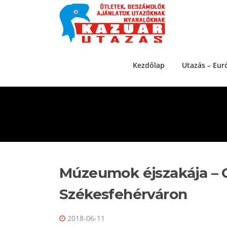
Ugrás a tartalomra
Kezdőlap
Utazás – Eur
Múzeumok éjszakája –
Székesfehérváron
2018-06-11