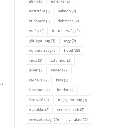
afrika
(6)
amerika
(2)
ausztrália
(3)
balaton
(2)
budapest
(2)
debrecen
(2)
erdély
(2)
franciaország
(2)
görögország
(3)
hegy
(2)
horvátország
(5)
hotel
(23)
india
(3)
isztambul
(2)
japán
(2)
kanada
(2)
karnevál
(2)
kína
(2)
ka
lisszabon
(2)
london
(2)
látnivaló
(31)
magyarország
(3)
marokkó
(2)
nemzeti park
(5)
nevezetesség
(29)
nyaralás
(27)