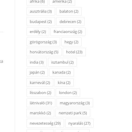
afrika
(6)
amerika
(2)
ausztrália
(3)
balaton
(2)
budapest
(2)
debrecen
(2)
erdély
(2)
franciaország
(2)
görögország
(3)
hegy
(2)
horvátország
(5)
hotel
(23)
ka
india
(3)
isztambul
(2)
japán
(2)
kanada
(2)
karnevál
(2)
kína
(2)
lisszabon
(2)
london
(2)
látnivaló
(31)
magyarország
(3)
marokkó
(2)
nemzeti park
(5)
nevezetesség
(29)
nyaralás
(27)