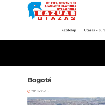
Ugrás a tartalomra
Kezdőlap
Utazás – Eur
Bogotá
2019-06-18