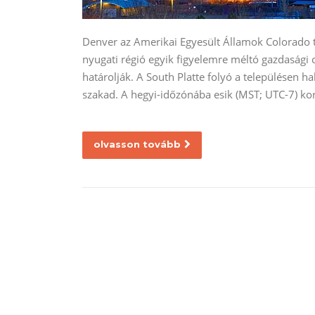
Denver az Amerikai Egyesült Államok Colorado 
nyugati régió egyik figyelemre méltó gazdasági c
határolják. A South Platte folyó a településen h
szakad. A hegyi-időzónába esik (MST; UTC-7) k
olvasson tovább