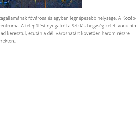
tagállamának fővárosa és egyben legnépesebb helysége. A Közép
entruma. A települést nyugatról a Sziklás-hegység keleti vonulata
alad keresztül, ezután a déli városhatárt követően három részre
orrekten…