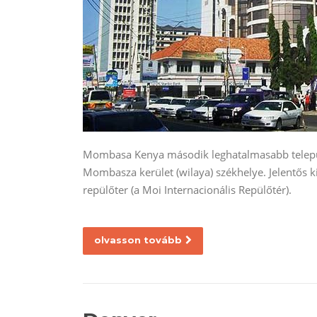
Mombasa Kenya második leghatalmasabb település
Mombasza kerület (wilaya) székhelye. Jelentős k
repülőter (a Moi Internacionális Repülőtér).
olvasson tovább