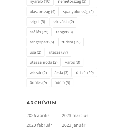
nyaraló
(10)
németország
(3)
olaszország
(4)
spanyolország
(2)
sziget
(3)
szlovákia
(2)
szállás
(25)
tenger
(3)
tengerpart
(5)
turista
(29)
usa
(2)
utazás
(37)
utazási iroda
(2)
város
(3)
wizzair
(2)
ázsia
(3)
úti cél
(29)
üdülés
(9)
üdülő
(9)
ARCHÍVUM
2026 április
2023 március
2023 február
2023 január