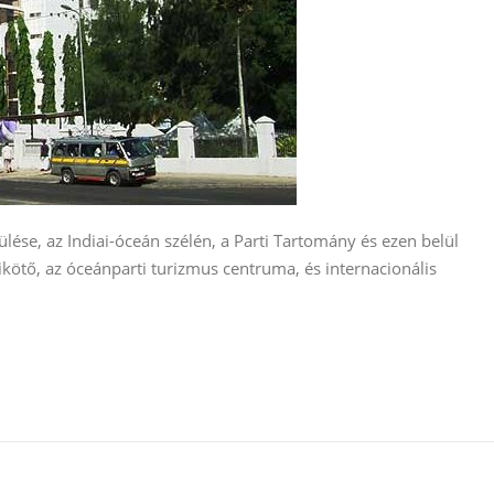
e, az Indiai-óceán szélén, a Parti Tartomány és ezen belül
ikötő, az óceánparti turizmus centruma, és internacionális