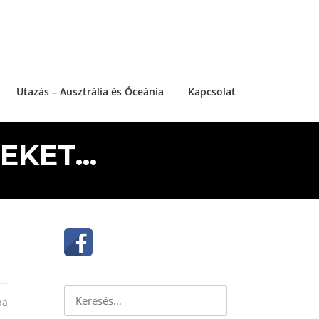
Utazás – Ausztrália és Óceánia
Kapcsolat
KET...
Keresés:
pa