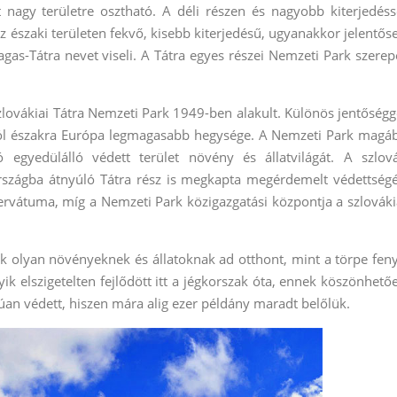
t nagy területre osztható. A déli részen és nagyobb kiterjedéss
z északi területen fekvő, kisebb kiterjedésű, ugyanakkor jelentős
s-Tátra nevet viseli. A Tátra egyes részei Nemzeti Park szerep
szlovákiai Tátra Nemzeti Park 1949-ben alakult. Különös jentőségg
októl északra Európa legmagasabb hegysége. A Nemzeti Park magá
ó egyedülálló védett terület növény és állatvilágát. A szlov
szágba átnyúló Tátra rész is megkapta megérdemelt védettségé
ervátuma, míg a Nemzeti Park közigazgatási központja a szlováki
ark olyan növényeknek és állatoknak ad otthont, mint a törpe fen
k elszigetelten fejlődött itt a jégkorszak óta, ennek köszönhető
rúan védett, hiszen mára alig ezer példány maradt belőlük.