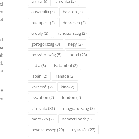
afrika
(6)
amerika
(2)
el
en
ausztrália
(3)
balaton
(2)
et
budapest
(2)
debrecen
(2)
erdély
(2)
franciaország
(2)
el
görögország
(3)
hegy
(2)
ba
ák
horvátország
(5)
hotel
(23)
t.
india
(3)
isztambul
(2)
ai
japán
(2)
kanada
(2)
karnevál
(2)
kína
(2)
yő
lisszabon
(2)
london
(2)
en
látnivaló
(31)
magyarország
(3)
marokkó
(2)
nemzeti park
(5)
nevezetesség
(29)
nyaralás
(27)