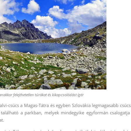
anakkor felejthetetlen túrákat és kikapcsolódást ígér
lvi-csúcs a Magas-Tátra és egyben Szlovákia legmagasabb csúcs
 található a parkban, melyek mindegyike egyformán csalogatja
at.