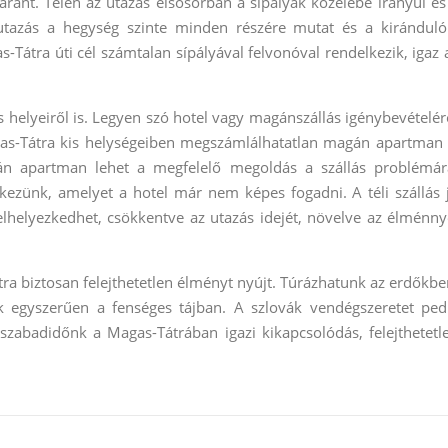
aránt. Télen az utazás elsősorban a sípályák közelébe irányul és
 utazás a hegység szinte minden részére mutat és a kiránduló
s-Tátra úti cél számtalan sípályával felvonóval rendelkezik, igaz 
s helyeiről is. Legyen szó hotel vagy magánszállás igénybevételér
as-Tátra kis helységeiben megszámlálhatatlan magán apartman 
án apartman lehet a megfelelő megoldás a szállás problémár
ezünk, amelyet a hotel már nem képes fogadni. A téli szállás 
elhelyezkedhet, csökkentve az utazás idejét, növelve az élménny
tra biztosan felejthetetlen élményt nyújt. Túrázhatunk az erdőkbe
k egyszerűen a fenséges tájban. A szlovák vendégszeretet ped
zabadidőnk a Magas-Tátrában igazi kikapcsolódás, felejthetetl