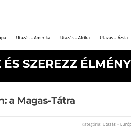
ópa
Utazás – Amerika
Utazás – Afrika
Utazás – Ázsia
 ÉS SZEREZZ ÉLMÉNYE
: a Magas-Tátra
Kategória:
Utazás – Euró