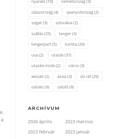
nyaraló
(10)
németország
(3)
olaszország
(4)
spanyolország
(2)
sziget
(3)
szlovákia
(2)
szállás
(25)
tenger
(3)
tengerpart
(5)
turista
(29)
usa
(2)
utazás
(37)
utazási iroda
(2)
város
(3)
wizzair
(2)
ázsia
(3)
úti cél
(29)
üdülés
(9)
üdülő
(9)
ARCHÍVUM
a.
 a
2026 április
2023 március
2023 február
2023 január