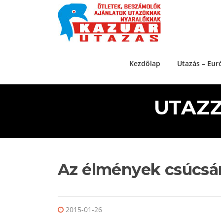
Ugrás a tartalomra
Kezdőlap
Utazás – Eur
UTAZZ
Az élmények csúcsán
2015-01-26