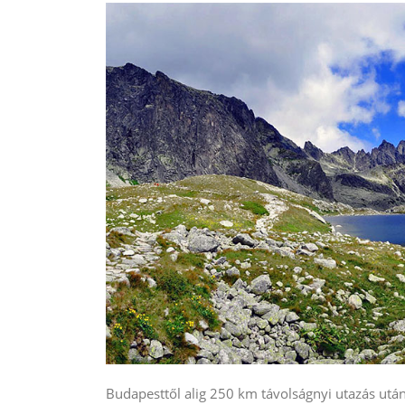
Budapesttől alig 250 km távolságnyi utazás után