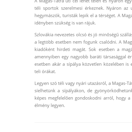
A Magas-Tátra úti cél lehet télen és nyáron egy
téli sportok szerelmesi érkeznek. Nyáron az
hegymászók, turisták lepik el a térséget. A Maga
idényben szükség is van rájuk.
Szlovákia nevezetes olcsó és jó minőségű szállá
a legtöbb esetben nem fogunk csalódni. A Mag
kiadóként hirdeti magát. Sok esetben a mag
amennyiben egy nagyobb baráti társasággal érk
esetben akár a sípálya közvetlen közelében is 
teli órákat.
Legyen szó téli vagy nyári utazásról, a Magas-Tá
síelhetünk a sípályákon, de gyönyörködhetün
képes megfelelően gondoskodni arról, hogy a s
élmény legyen.