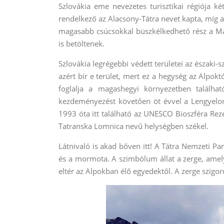
Szlovákia eme nevezetes turisztikai régiója ké
rendelkező az Alacsony-Tátra nevet kapta, míg a
magasabb csúcsokkal büszkélkedhető rész a Maga
is betöltenek.
Szlovákia legrégebbi védett területei az északi-
azért bír e terület, mert ez a hegység az Alp
foglalja a magashegyi környezetben találhat
kezdeményezést követően öt évvel a Lengyelor
1993 óta itt található az UNESCO Bioszféra Rez
Tatranska Lomnica nevű helységben székel.
Látnivaló is akad bőven itt! A Tátra Nemzeti P
és a mormota. A szimbólum állat a zerge, amelyi
eltér az Alpokban élő egyedektől. A zerge szigo