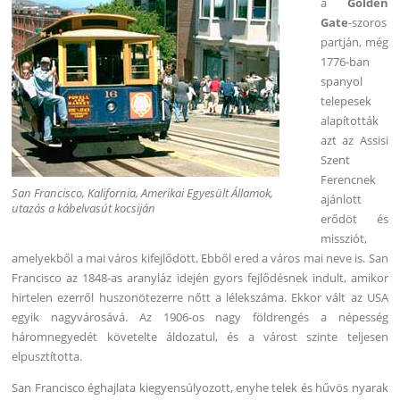
a
Golden
Gate
-szoros
partján, még
1776-ban
spanyol
telepesek
alapították
azt az Assisi
Szent
Ferencnek
San Francisco, Kalifornia, Amerikai Egyesült Államok,
ajánlott
utazás a kábelvasút kocsiján
erődöt és
missziót,
amelyekből a mai város kifejlődött. Ebből ered a város mai neve is. San
Francisco az 1848-as aranyláz idején gyors fejlődésnek indult, amikor
hirtelen ezerről huszonötezerre nőtt a lélekszáma. Ekkor vált az USA
egyik nagyvárosává. Az 1906-os nagy földrengés a népesség
háromnegyedét követelte áldozatul, és a várost szinte teljesen
elpusztította.
San Francisco éghajlata kiegyensúlyozott, enyhe telek és hűvös nyarak