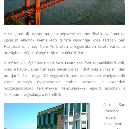
A tengerentúli utazás ma igen népszerűnek mondható. Az Amerikai
Egyesült Államok kiemelkedő turista célpontjai közé tartozik San
Francisco is, amely Nem York után a legsűrűbben lakott város az
országban. Népsűrűsége több mint 6600 fő/km².
A második világháború alatt
San Francisco
fontos hadikikötő volt,
majd a háború után tömeges bevándorlás indult meg a világ minden
pontjáról. A mintegy 121 négyzetkilométeres területen elhelyezkedő
város mintegy nyolcszázezer ember otthona. A közvetlen
hozzákapcsolódó területekkel, településekkel együtt azonban a
lélekszám meghaladja a hétmilliót.
A mai San
Francisco
helyén,
közvetlenül