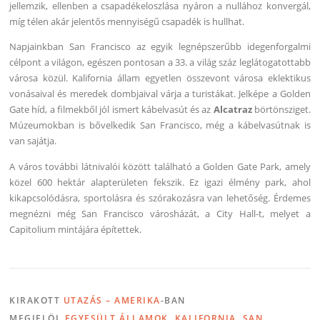
jellemzik, ellenben a csapadékeloszlása nyáron a nullához konvergál,
míg télen akár jelentős mennyiségű csapadék is hullhat.
Napjainkban San Francisco az egyik legnépszerűbb idegenforgalmi
célpont a világon, egészen pontosan a 33. a világ száz leglátogatottabb
városa közül. Kalifornia állam egyetlen összevont városa eklektikus
vonásaival és meredek dombjaival várja a turistákat. Jelképe a Golden
Gate híd, a filmekből jól ismert kábelvasút és az
Alcatraz
börtönsziget.
Múzeumokban is bővelkedik San Francisco, még a kábelvasútnak is
van sajátja.
A város további látnivalói között található a Golden Gate Park, amely
közel 600 hektár alapterületen fekszik. Ez igazi élmény park, ahol
kikapcsolódásra, sportolásra és szórakozásra van lehetőség. Érdemes
megnézni még San Francisco városházát, a City Hall-t, melyet a
Capitolium mintájára építettek.
KIRAKOTT
UTAZÁS – AMERIKA
-BAN
MEGJELÖL
EGYESÜLT ÁLLAMOK
,
KALIFORNIA
,
SAN