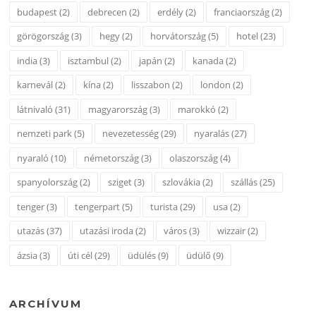
budapest
(2)
debrecen
(2)
erdély
(2)
franciaország
(2)
görögország
(3)
hegy
(2)
horvátország
(5)
hotel
(23)
india
(3)
isztambul
(2)
japán
(2)
kanada
(2)
karnevál
(2)
kína
(2)
lisszabon
(2)
london
(2)
látnivaló
(31)
magyarország
(3)
marokkó
(2)
nemzeti park
(5)
nevezetesség
(29)
nyaralás
(27)
nyaraló
(10)
németország
(3)
olaszország
(4)
spanyolország
(2)
sziget
(3)
szlovákia
(2)
szállás
(25)
tenger
(3)
tengerpart
(5)
turista
(29)
usa
(2)
utazás
(37)
utazási iroda
(2)
város
(3)
wizzair
(2)
ázsia
(3)
úti cél
(29)
üdülés
(9)
üdülő
(9)
ARCHÍVUM