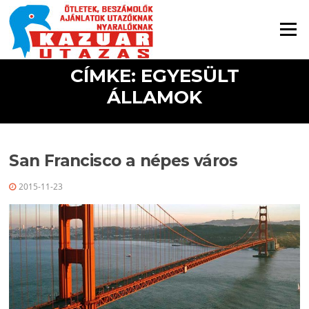
Ugrás a tartalomra
Menü
CÍMKE: EGYESÜLT
ÁLLAMOK
San Francisco a népes város
2015-11-23