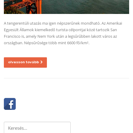
A tengerentúli utazás ma igen népszerűnek mondható. Az Amerikai
Egyesült Államok kiemelkedő turista célpontjai közé tartozik San
Francisco is, amely Nem York után a legsűrűbben lakott város az
országban. Népsűrűsége több mint 6600 fő/km².
olvasson tovább
Keresés: