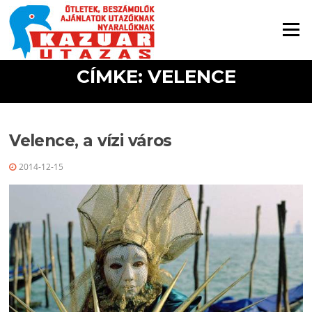
Ugrás a tartalomra
Menü
CÍMKE: VELENCE
Velence, a vízi város
2014-12-15