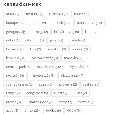
KERESŐCIMKÉK
afrika
(6)
amerika
(2)
ausztrália
(3)
balaton
(2)
budapest
(2)
debrecen
(2)
erdély
(2)
franciaország
(2)
görögország
(3)
hegy
(2)
horvátország
(5)
hotel
(23)
india
(3)
isztambul
(2)
japán
(2)
kanada
(2)
karnevál
(2)
kína
(2)
lisszabon
(2)
london
(2)
látnivaló
(31)
magyarország
(3)
marokkó
(2)
nemzeti park
(5)
nevezetesség
(29)
nyaralás
(27)
nyaraló
(10)
németország
(3)
olaszország
(4)
spanyolország
(2)
sziget
(3)
szlovákia
(2)
szállás
(25)
tenger
(3)
tengerpart
(5)
turista
(29)
usa
(2)
utazás
(37)
utazási iroda
(2)
város
(3)
wizzair
(2)
ázsia
(3)
úti cél
(29)
üdülés
(9)
üdülő
(9)