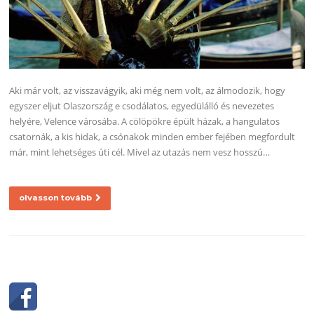
Aki már volt, az visszavágyik, aki még nem volt, az álmodozik, hogy
egyszer eljut Olaszország e csodálatos, egyedülálló és nevezetes
helyére, Velence városába. A cölöpökre épült házak, a hangulatos
csatornák, a kis hidak, a csónakok minden ember fejében megfordult
már, mint lehetséges úti cél. Mivel az utazás nem vesz hosszú…
olvasson tovább