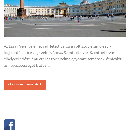
Az Észak Velencéje névvel illetett város a volt Szovjetunió egyik
legjelentősebb és legszebb városa, Szentpétervár. Szentpétervár
elhelyezkedése, épületei és történelme egyaránt temérdek látnivalót
és nevezetességet biztosít.
olvasson tovább