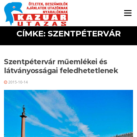
Ugrás a tartalomra
Menü
CÍMKE: SZENTPÉTERVÁR
Szentpétervár műemlékei és
látványosságai feledhetetlenek
2015-10-14