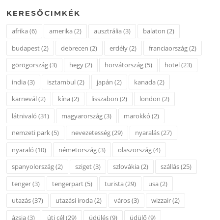
KERESŐCIMKÉK
afrika
(6)
amerika
(2)
ausztrália
(3)
balaton
(2)
budapest
(2)
debrecen
(2)
erdély
(2)
franciaország
(2)
görögország
(3)
hegy
(2)
horvátország
(5)
hotel
(23)
india
(3)
isztambul
(2)
japán
(2)
kanada
(2)
karnevál
(2)
kína
(2)
lisszabon
(2)
london
(2)
látnivaló
(31)
magyarország
(3)
marokkó
(2)
nemzeti park
(5)
nevezetesség
(29)
nyaralás
(27)
nyaraló
(10)
németország
(3)
olaszország
(4)
spanyolország
(2)
sziget
(3)
szlovákia
(2)
szállás
(25)
tenger
(3)
tengerpart
(5)
turista
(29)
usa
(2)
utazás
(37)
utazási iroda
(2)
város
(3)
wizzair
(2)
ázsia
(3)
úti cél
(29)
üdülés
(9)
üdülő
(9)