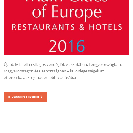
Újabb Michelin-csillagos vendéglők Ausztriában, Lengyelországban,
Magyarországon és Csehországban – különlegességek az
étteremkalauz legmodernebb kiadásában
olvasson tovább