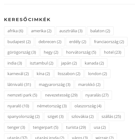
KERESŐCIMKÉK
afrika
(6)
amerika
(2)
ausztrália
(3)
balaton
(2)
budapest
(2)
debrecen
(2)
erdély
(2)
franciaország
(2)
görögország
(3)
hegy
(2)
horvátország
(5)
hotel
(23)
india
(3)
isztambul
(2)
japán
(2)
kanada
(2)
karnevál
(2)
kína
(2)
lisszabon
(2)
london
(2)
látnivaló
(31)
magyarország
(3)
marokkó
(2)
nemzeti park
(5)
nevezetesség
(29)
nyaralás
(27)
nyaraló
(10)
németország
(3)
olaszország
(4)
spanyolország
(2)
sziget
(3)
szlovákia
(2)
szállás
(25)
tenger
(3)
tengerpart
(5)
turista
(29)
usa
(2)
utazás
(37)
utazási iroda
(2)
város
(3)
wizzair
(2)