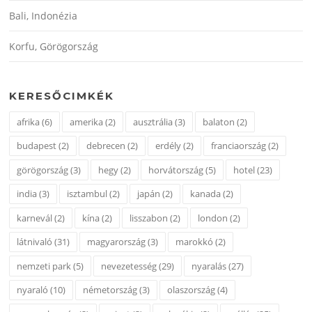
Bali, Indonézia
Korfu, Görögország
KERESŐCIMKÉK
afrika
(6)
amerika
(2)
ausztrália
(3)
balaton
(2)
budapest
(2)
debrecen
(2)
erdély
(2)
franciaország
(2)
görögország
(3)
hegy
(2)
horvátország
(5)
hotel
(23)
india
(3)
isztambul
(2)
japán
(2)
kanada
(2)
karnevál
(2)
kína
(2)
lisszabon
(2)
london
(2)
látnivaló
(31)
magyarország
(3)
marokkó
(2)
nemzeti park
(5)
nevezetesség
(29)
nyaralás
(27)
nyaraló
(10)
németország
(3)
olaszország
(4)