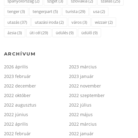
spanyolország
(2)
sziget
(3)
szlovákia
(2)
szállás
(25)
tenger
(3)
tengerpart
(5)
turista
(29)
usa
(2)
utazás
(37)
utazási iroda
(2)
város
(3)
wizzair
(2)
ázsia
(3)
úti cél
(29)
üdülés
(9)
üdülő
(9)
ARCHÍVUM
2026 április
2023 március
2023 február
2023 január
2022 december
2022 november
2022 október
2022 szeptember
2022 augusztus
2022 július
2022 június
2022 május
2022 április
2022 március
2022 február
2022 január