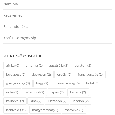
Namíbia
Kecskemét
Bali, Indonézia
Korfu, Görögország
KERESŐCIMKÉK
afrika
(6)
amerika
(2)
ausztrália
(3)
balaton
(2)
budapest
(2)
debrecen
(2)
erdély
(2)
franciaország
(2)
görögország
(3)
hegy
(2)
horvátország
(5)
hotel
(23)
india
(3)
isztambul
(2)
japán
(2)
kanada
(2)
karnevál
(2)
kína
(2)
lisszabon
(2)
london
(2)
látnivaló
(31)
magyarország
(3)
marokkó
(2)