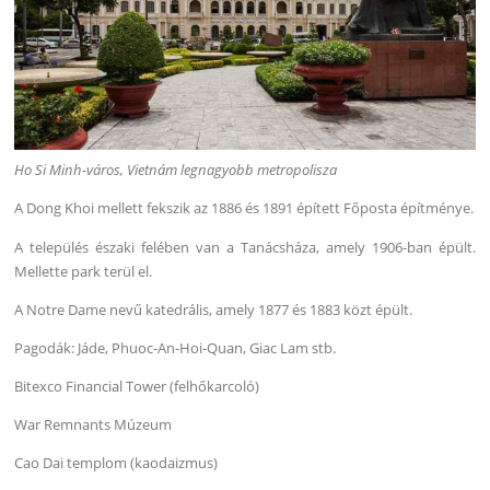
Ho Si Minh-város, Vietnám legnagyobb metropolisza
A Dong Khoi mellett fekszik az 1886 és 1891 épített Főposta építménye.
A település északi felében van a Tanácsháza, amely 1906-ban épült.
Mellette park terül el.
A Notre Dame nevű katedrális, amely 1877 és 1883 közt épült.
Pagodák: Jáde, Phuoc-An-Hoi-Quan, Giac Lam stb.
Bitexco Financial Tower (felhőkarcoló)
War Remnants Múzeum
Cao Dai templom (kaodaizmus)