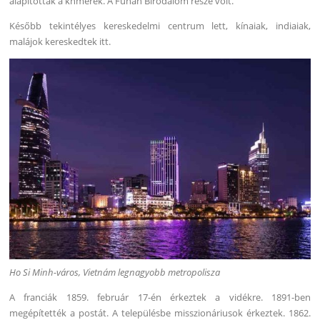
alapították a khmerek. A Funan Birodalom része volt.
Később tekintélyes kereskedelmi centrum lett, kínaiak, indiaiak,
malájok kereskedtek itt.
Ho Si Minh-város, Vietnám legnagyobb metropolisza
A franciák 1859. február 17-én érkeztek a vidékre. 1891-ben
megépítették a postát. A településbe misszionáriusok érkeztek. 1862.