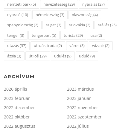
nemzeti park
(5)
nevezetesség
(29)
nyaralás
(27)
nyaraló
(10)
németország
(3)
olaszország
(4)
spanyolország
(2)
sziget
(3)
szlovákia
(2)
szállás
(25)
tenger
(3)
tengerpart
(5)
turista
(29)
usa
(2)
utazás
(37)
utazási iroda
(2)
város
(3)
wizzair
(2)
ázsia
(3)
úti cél
(29)
üdülés
(9)
üdülő
(9)
ARCHÍVUM
2026 április
2023 március
2023 február
2023 január
2022 december
2022 november
2022 október
2022 szeptember
2022 augusztus
2022 július