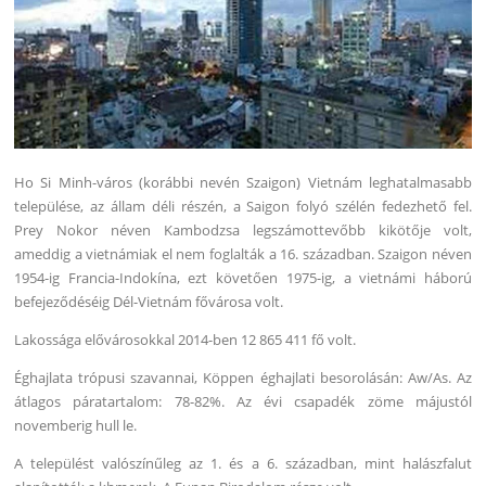
Ho Si Minh-város (korábbi nevén Szaigon) Vietnám leghatalmasabb
települése, az állam déli részén, a Saigon folyó szélén fedezhető fel.
Prey Nokor néven Kambodzsa legszámottevőbb kikötője volt,
ameddig a vietnámiak el nem foglalták a 16. században. Szaigon néven
1954-ig Francia-Indokína, ezt követően 1975-ig, a vietnámi háború
befejeződéséig Dél-Vietnám fővárosa volt.
Lakossága elővárosokkal 2014-ben 12 865 411 fő volt.
Éghajlata trópusi szavannai, Köppen éghajlati besorolásán: Aw/As. Az
átlagos páratartalom: 78-82%. Az évi csapadék zöme májustól
novemberig hull le.
A települést valószínűleg az 1. és a 6. században, mint halászfalut