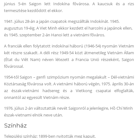
június 5-én Saigon lett Indokína fővárosa. A kaucsuk és a rizs
termesztése kezdődött el ekkor.
1941. július 28-án a japán csapatok megszállták Indokínát. 1945.
augusztus 19-éig. A Viet Minh ekkor kezdett el harcolni a japánok ellen,
és 1945. szeptember 2-án Hanoi lett a vietnámi főváros.
A franciák ellen folytatott indokínai háború (1946-54) nyomán Vietnám
két részre szakadt. A déli rész 1949-54 közt átmenetileg Vietnám Állam
(État du Viêt Nam) néven létezett a Francia Unió részeként, Saigon
fővárossal.
1954-től Saigon – genfi szimpózium nyomán megalakult – Dél-vietnámi
Köztársaság fővárosa volt. A vietnámi háború végén, 1975. április 30-án
az észak-vietnámi hadsereg és a Vietkong csapatai elfoglalták,
onnantól az egyesült Vietnám része.
1976. július 2-án változtatták nevét Saigonról a jelenlegire, Hồ Chí Minh
észak-vietnami elnök neve után.
Színház
Települési színház: 1899-ben nyitották meg kapuit.