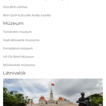
Hòa Bình-színház
Bình Quới Kulturális Királyi kastély
Múzeum
Történelmi múzeum
Hadi áldozatok múzeuma
Forradalom múzeum
Hồ Chí Minh Múzeum
Művészetek múzeuma
Látnivalók