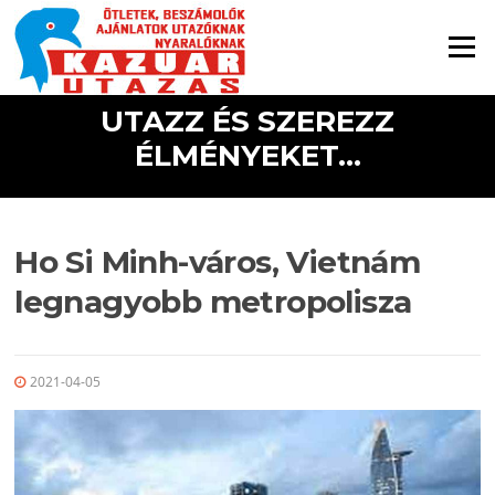
Ugrás a tartalomra
Menü
UTAZZ ÉS SZEREZZ
ÉLMÉNYEKET...
Ho Si Minh-város, Vietnám
legnagyobb metropolisza
2021-04-05