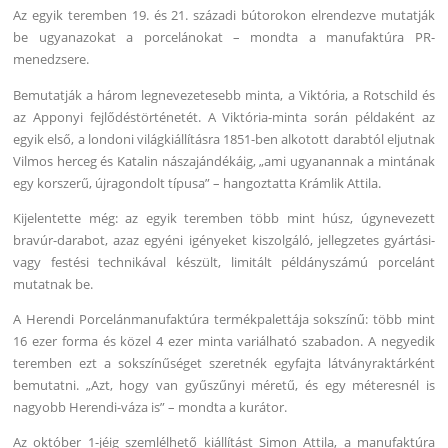
Az egyik teremben 19. és 21. századi bútorokon elrendezve mutatják
be ugyanazokat a porcelánokat – mondta a manufaktúra PR-
menedzsere.
Bemutatják a három legnevezetesebb minta, a Viktória, a Rotschild és
az Apponyi fejlődéstörténetét. A Viktória-minta során példaként az
egyik első, a londoni világkiállításra 1851-ben alkotott darabtól eljutnak
Vilmos herceg és Katalin nászajándékáig, „ami ugyanannak a mintának
egy korszerű, újragondolt típusa” – hangoztatta Krámlik Attila.
Kijelentette még: az egyik teremben több mint húsz, úgynevezett
bravúr-darabot, azaz egyéni igényeket kiszolgáló, jellegzetes gyártási-
vagy festési technikával készült, limitált példányszámú porcelánt
mutatnak be.
A Herendi Porcelánmanufaktúra termékpalettája sokszínű: több mint
16 ezer forma és közel 4 ezer minta variálható szabadon. A negyedik
teremben ezt a sokszínűséget szeretnék egyfajta látványraktárként
bemutatni. „Azt, hogy van gyűszűnyi méretű, és egy méteresnél is
nagyobb Herendi-váza is” – mondta a kurátor.
Az október 1-jéig szemlélhető kiállítást Simon Attila, a manufaktúra