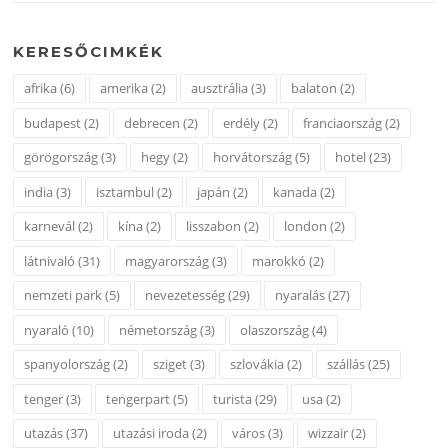
KERESŐCIMKÉK
afrika
(6)
amerika
(2)
ausztrália
(3)
balaton
(2)
budapest
(2)
debrecen
(2)
erdély
(2)
franciaország
(2)
görögország
(3)
hegy
(2)
horvátország
(5)
hotel
(23)
india
(3)
isztambul
(2)
japán
(2)
kanada
(2)
karnevál
(2)
kína
(2)
lisszabon
(2)
london
(2)
látnivaló
(31)
magyarország
(3)
marokkó
(2)
nemzeti park
(5)
nevezetesség
(29)
nyaralás
(27)
nyaraló
(10)
németország
(3)
olaszország
(4)
spanyolország
(2)
sziget
(3)
szlovákia
(2)
szállás
(25)
tenger
(3)
tengerpart
(5)
turista
(29)
usa
(2)
utazás
(37)
utazási iroda
(2)
város
(3)
wizzair
(2)