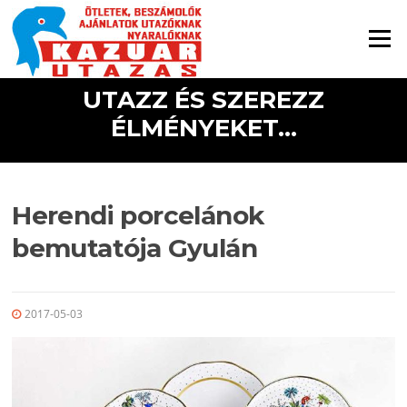
Ugrás a tartalomra
Menü
UTAZZ ÉS SZEREZZ
ÉLMÉNYEKET...
Herendi porcelánok
bemutatója Gyulán
2017-05-03