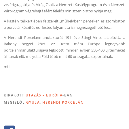
vezérigazgatója és Virág Zsolt, a Nemzeti Kastélyprogram és a Nemzeti
Várprogram végrehajtásáért felelős miniszteri biztos nyitja meg.
A kastély télikertjében felszerelt „műhelyben” pénteken és szombaton
a porcelánkészítés és- festés folyamata is megnézegethető lesz.
A Herendi Porcelánmanufaktúrát 191 éve Stingl Vince alapította a
Bakony hegyei közt. Az üzem mára Európa legnagyobb
porcelánmanufaktúrájává fejlődött, minden évben 350-400 új terméket
állítanak elő, melyet a Föld több mint 60 országába exportálnak.
mti
KIRAKOTT
UTAZÁS – EURÓPA
-BAN
MEGJELÖL
GYULA
,
HERENDI PORCELÁN