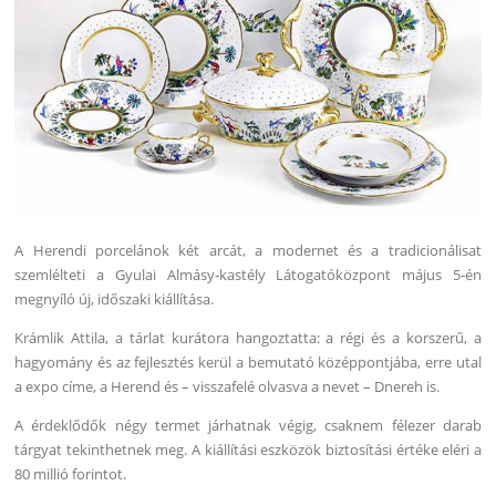
A Herendi porcelánok két arcát, a modernet és a tradicionálisat
szemlélteti a Gyulai Almásy-kastély Látogatóközpont május 5-én
megnyíló új, időszaki kiállítása.
Krámlik Attila, a tárlat kurátora hangoztatta: a régi és a korszerű, a
hagyomány és az fejlesztés kerül a bemutató középpontjába, erre utal
a expo címe, a Herend és – visszafelé olvasva a nevet – Dnereh is.
A érdeklődők négy termet járhatnak végig, csaknem félezer darab
tárgyat tekinthetnek meg. A kiállítási eszközök biztosítási értéke eléri a
80 millió forintot.