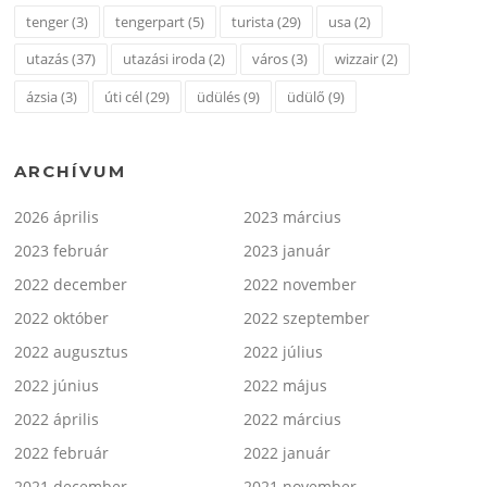
tenger
(3)
tengerpart
(5)
turista
(29)
usa
(2)
utazás
(37)
utazási iroda
(2)
város
(3)
wizzair
(2)
ázsia
(3)
úti cél
(29)
üdülés
(9)
üdülő
(9)
ARCHÍVUM
2026 április
2023 március
2023 február
2023 január
2022 december
2022 november
2022 október
2022 szeptember
2022 augusztus
2022 július
2022 június
2022 május
2022 április
2022 március
2022 február
2022 január
2021 december
2021 november