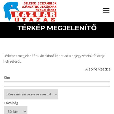
Ugrás a tartalomra
Menü
TÉRKÉP MEGJELENÍTŐ
Térképes megjelenítőnk áttekintő képet ad a bejegyzéseink földrajzi
helyzetéről.
Alaphelyzetbe
Cím
Távolság