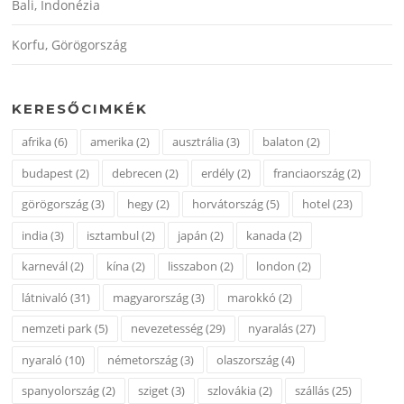
Bali, Indonézia
Korfu, Görögország
KERESŐCIMKÉK
afrika
(6)
amerika
(2)
ausztrália
(3)
balaton
(2)
budapest
(2)
debrecen
(2)
erdély
(2)
franciaország
(2)
görögország
(3)
hegy
(2)
horvátország
(5)
hotel
(23)
india
(3)
isztambul
(2)
japán
(2)
kanada
(2)
karnevál
(2)
kína
(2)
lisszabon
(2)
london
(2)
látnivaló
(31)
magyarország
(3)
marokkó
(2)
nemzeti park
(5)
nevezetesség
(29)
nyaralás
(27)
nyaraló
(10)
németország
(3)
olaszország
(4)
spanyolország
(2)
sziget
(3)
szlovákia
(2)
szállás
(25)