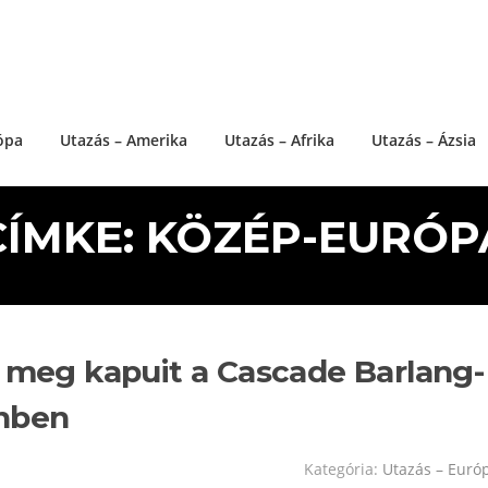
ópa
Utazás – Amerika
Utazás – Afrika
Utazás – Ázsia
CÍMKE: KÖZÉP-EURÓP
a meg kapuit a Cascade Barlang-
nben
Kategória:
Utazás – Euró