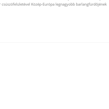
er csúszófelületével Közép-Európa legnagyobb barlangfürdőjének