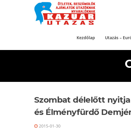
Ugrás a tartalomra
Kezdőlap
Utazás – Eur
Szombat délelőtt nyitj
és Élményfürdő Demjé
2015-01-30