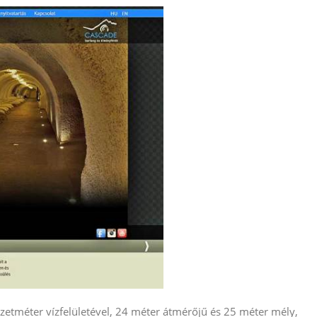
etméter vízfelületével, 24 méter átmérőjű és 25 méter mély,