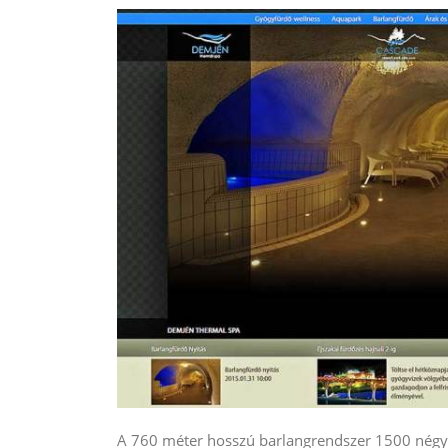
A 760 méter hosszú barlangrendszer 1500 négyz