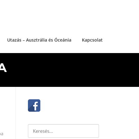
Utazás – Ausztrália és Óceánia
Kapcsolat
A
Keresés:
pa