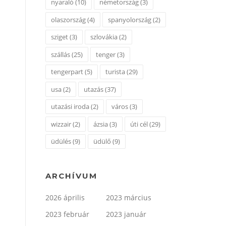
nyaraló
(10)
németország
(3)
olaszország
(4)
spanyolország
(2)
sziget
(3)
szlovákia
(2)
szállás
(25)
tenger
(3)
tengerpart
(5)
turista
(29)
usa
(2)
utazás
(37)
utazási iroda
(2)
város
(3)
wizzair
(2)
ázsia
(3)
úti cél
(29)
üdülés
(9)
üdülő
(9)
ARCHÍVUM
2026 április
2023 március
2023 február
2023 január