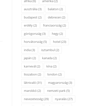
afrika
(6)
amerika
(2)
ausztrália
(3)
balaton
(2)
budapest
(2)
debrecen
(2)
erdély
(2)
franciaország
(2)
görögország
(3)
hegy
(2)
horvátország
(5)
hotel
(23)
india
(3)
isztambul
(2)
japán
(2)
kanada
(2)
karnevál
(2)
kína
(2)
lisszabon
(2)
london
(2)
látnivaló
(31)
magyarország
(3)
marokkó
(2)
nemzeti park
(5)
nevezetesség
(29)
nyaralás
(27)