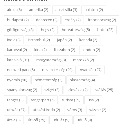
afrika
(6)
amerika
(2)
ausztrália
(3)
balaton
(2)
budapest
(2)
debrecen
(2)
erdély
(2)
franciaország
(2)
görögország
(3)
hegy
(2)
horvátország
(5)
hotel
(23)
india
(3)
isztambul
(2)
japán
(2)
kanada
(2)
karnevál
(2)
kína
(2)
lisszabon
(2)
london
(2)
látnivaló
(31)
magyarország
(3)
marokkó
(2)
nemzeti park
(5)
nevezetesség
(29)
nyaralás
(27)
nyaraló
(10)
németország
(3)
olaszország
(4)
spanyolország
(2)
sziget
(3)
szlovákia
(2)
szállás
(25)
tenger
(3)
tengerpart
(5)
turista
(29)
usa
(2)
utazás
(37)
utazási iroda
(2)
város
(3)
wizzair
(2)
ázsia
(3)
úti cél
(29)
üdülés
(9)
üdülő
(9)