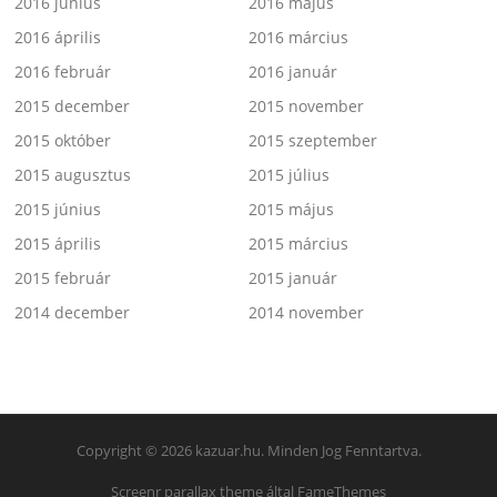
2016 június
2016 május
2016 április
2016 március
2016 február
2016 január
2015 december
2015 november
2015 október
2015 szeptember
2015 augusztus
2015 július
2015 június
2015 május
2015 április
2015 március
2015 február
2015 január
2014 december
2014 november
Copyright © 2026 kazuar.hu. Minden Jog Fenntartva.
Screenr parallax theme
által FameThemes