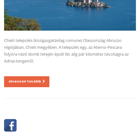
Chieti település (közigazgatásilag comune) Olaszország Abruzzo
régiójában, Chieti megyében. A település egy, az Aterno-Pescara
folyóra néző domb tetején épült fel, alig pár kilométer távolságra az
Adriai-tengertől.
olvasson tovább